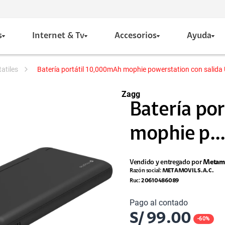
s
Internet & Tv
Accesorios
Ayuda
tatiles
Batería portátil 10,000mAh mophie powerstation con salida
Zagg
Batería po
mophie p..
Vendido y entregado por
Metamo
Razón social:
METAMOVIL S.A.C.
Ruc:
20610486089
Pago al contado
S/
99.00
-
60
%