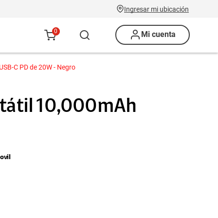
Ingresar mi ubicación
0
Mi cuenta
 USB-C PD de 20W - Negro
rtátil 10,000mAh
.
vil