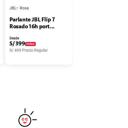
JBL
Rosa
Parlante JBL Flip 7
Rosado 16h port...
Desde
S/
399
S/
499
Precio Regular