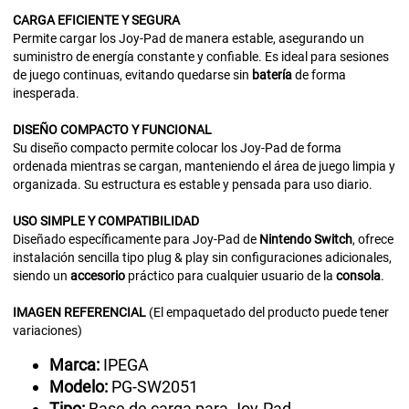
CARGA
EFICIENTE Y SEGURA
Permite cargar los Joy-Pad de manera estable, asegurando un
suministro de energía constante y confiable. Es ideal para sesiones
de juego continuas, evitando quedarse sin
batería
de forma
inesperada.
DISEÑO
COMPACTO Y FUNCIONAL
Su diseño compacto permite colocar los Joy-Pad de forma
ordenada mientras se cargan, manteniendo el área de juego limpia y
organizada. Su estructura es estable y pensada para uso diario.
USO
SIMPLE Y COMPATIBILIDAD
Diseñado específicamente para Joy-Pad de
Nintendo
Switch
, ofrece
instalación sencilla tipo plug & play sin configuraciones adicionales,
siendo un
accesorio
práctico para cualquier usuario de la
consola
.
IMAGEN
REFERENCIAL
(El empaquetado del producto puede tener
variaciones)
Marca:
IPEGA
Modelo:
PG-SW2051
Tipo:
Base de carga para Joy-Pad