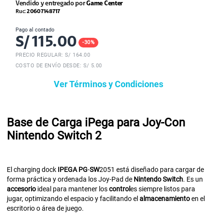
Vendido y entregado por
Game Center
Ruc:
20607148717
Pago al contado
S/
115.00
-
30
%
PRECIO REGULAR: S/
164.00
COSTO DE ENVÍO DESDE: S/ 5.00
Ver Términos y Condiciones
Base de Carga iPega para Joy-Con
Nintendo Switch 2
El charging dock
IPEGA
PG
-
SW
2051 está diseñado para cargar de
forma práctica y ordenada los Joy-Pad de
Nintendo
Switch
. Es un
accesorio
ideal para mantener los
control
es siempre listos para
jugar, optimizando el espacio y facilitando el
almacenamiento
en el
escritorio o área de juego.