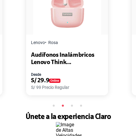
Master G
Negro
lámbricos
Pack de 2 Power Bank Mi
..
Master-G ...
Desde
S/
77.9
r
S/
168
Precio Regular
Únete a la experiencia Claro