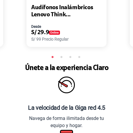
Inalámbricos
Pack de 2 Power Bank
nk...
Master-G ...
Desde
S/
77.9
gular
S/
168
Precio Regular
Únete a la experiencia Claro
La velocidad de la Giga red 4.5
Navega de forma ilimitada desde tu
equipo y hogar.