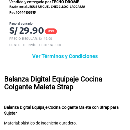
Vendido y entregado por
TECNO DROME
Razón social:
JESUS MIGUEL CHECCLLO GILACCAMA
Ruc:
10444103375
Pago al contado
S/
29.90
-
39
%
PRECIO REGULAR: S/
49.00
COSTO DE ENVÍO DESDE: S/ 5.00
Ver Términos y Condiciones
Balanza Digital Equipaje Cocina
Colgante Maleta Strap
Balanza Digital Equipaje Cocina Colgante Maleta con Strap para
Sujetar
Material: plástico de ingeniería duradero.