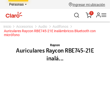
Personas
Ingresar mi ubicación
0
accesorios
audio
audífonos
Auriculares Raycon RBE745-21E inalámbricos Bluetooth con
micrófono
Raycon
Auriculares Raycon RBE745-21E
inalá...