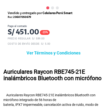
Vendido y entregado por
Celulares Perú Smart
Ruc:
20607050679
Pago al contado
S/
451.00
-
23
%
PRECIO REGULAR: S/
589.00
COSTO DE ENVÍO DESDE: S/ 5.00
Ver Términos y Condiciones
Auriculares Raycon RBE745-21E
inalámbricos Bluetooth con micrófono
Auriculares Raycon RBE745-21E inalámbricos Bluetooth con
micrófono integrado de 56 horas de
batería, IPX7 impermeable, cancelación activa de ruido, modo de