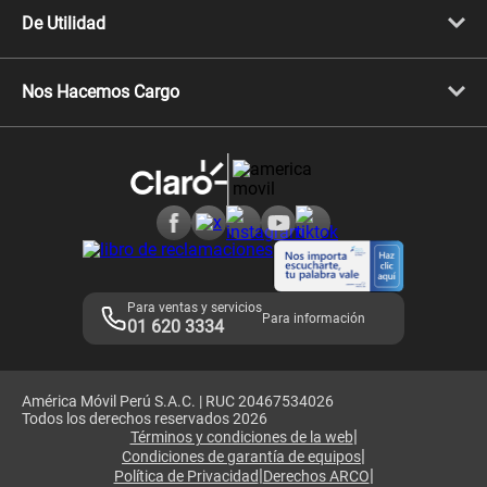
Celulares iPhone
De Utilidad
Celulares Samsung
Celulares Xiaomi
Libera tu equipo móvil
Celulares Honor
Llamada por llamada
Celulares Motorola
Nos Hacemos Cargo
Comprobantes electrónicos
Velocidad de internet
Devoluciones por interrupciones
Consultas en línea
Atención de reclamos
Samsung A57
Consulta de reclamos
Consulta de IMEI
Adquirientes iPhone 6, 6S y SE
Hablando Claro
Mensaje de Seguridad
Samsung S25 Ultra
Consideraciones
Términos y Condiciones de Tienda Claro
Libro de Reclamaciones
Legales de marketplace
Para ventas y servicios
Para información
01 620 3334
América Móvil Perú S.A.C. | RUC 20467534026
Todos los derechos reservados 2026
|
Términos y condiciones de la web
|
Condiciones de garantía de equipos
|
|
Política de Privacidad
Derechos ARCO