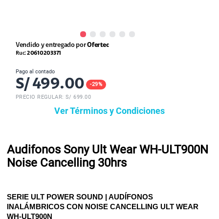
Vendido y entregado por
Ofertec
Ruc:
20610203371
Pago al contado
S/
499.00
-
29
%
PRECIO REGULAR: S/
699.00
Ver Términos y Condiciones
Audifonos Sony Ult Wear WH-ULT900N
Noise Cancelling 30hrs
SERIE ULT POWER SOUND | AUDÍFONOS
INALÁMBRICOS CON NOISE CANCELLING ULT WEAR
WH-ULT900N