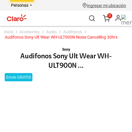
Personas
Ingresar mi ubicación
0
accesorios
audio
audífonos
Audifonos Sony Ult Wear WH-ULT900N Noise Cancelling 30hrs
Sony
Audifonos Sony Ult Wear WH-
ULT900N ...
Envío GRATIS