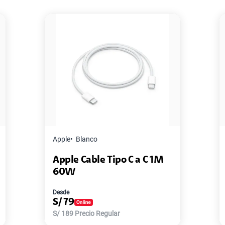
Apple
Blanco
Apple Cable Tipo C a C 1M
60W
Desde
S/
79
S/
189
Precio Regular