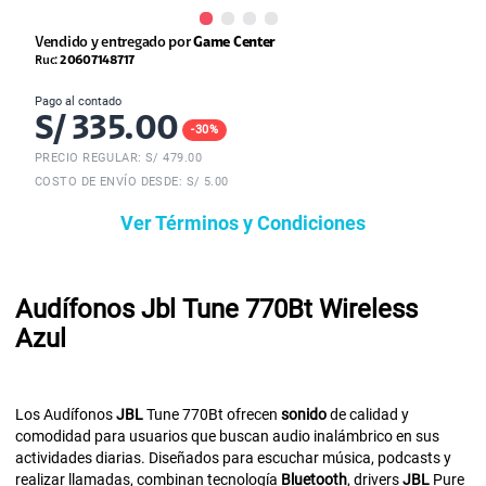
Vendido y entregado por
Game Center
Ruc:
20607148717
Pago al contado
S/
335.00
-
30
%
PRECIO REGULAR: S/
479.00
COSTO DE ENVÍO DESDE: S/ 5.00
Ver Términos y Condiciones
Audífonos Jbl Tune 770Bt Wireless
Azul
Los Audífonos
JBL
Tune 770Bt ofrecen
sonido
de calidad y
comodidad para usuarios que buscan audio inalámbrico en sus
actividades diarias. Diseñados para escuchar música, podcasts y
realizar llamadas, combinan tecnología
Bluetooth
, drivers
JBL
Pure