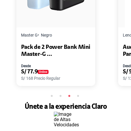
Lenovo
Negro
ank Mini
Audífono Lenovo HE05X +
Parlante Le...
Desde
S/
59
S/
129
Precio Regular
Únete a la experiencia Claro