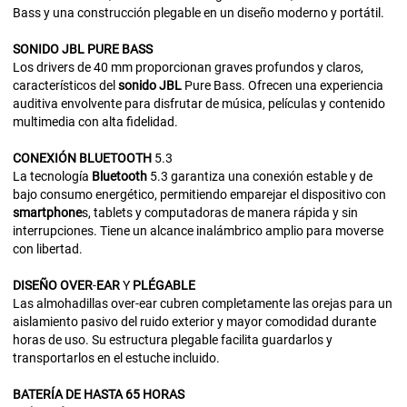
Bass y una construcción plegable en un diseño moderno y portátil.
SONIDO
JBL
PURE
BASS
Los drivers de 40 mm proporcionan graves profundos y claros,
característicos del
sonido
JBL
Pure Bass. Ofrecen una experiencia
auditiva envolvente para disfrutar de música, películas y contenido
multimedia con alta fidelidad.
CONEXIÓN
BLUETOOTH
5.3
La tecnología
Bluetooth
5.3 garantiza una conexión estable y de
bajo consumo energético, permitiendo emparejar el dispositivo con
smartphone
s, tablets y computadoras de manera rápida y sin
interrupciones. Tiene un alcance inalámbrico amplio para moverse
con libertad.
DISEÑO
OVER
-
EAR
Y
PLÉGABLE
Las almohadillas over-ear cubren completamente las orejas para un
aislamiento pasivo del ruido exterior y mayor comodidad durante
horas de uso. Su estructura plegable facilita guardarlos y
transportarlos en el estuche incluido.
BATERÍA
DE
HASTA 65 HORAS