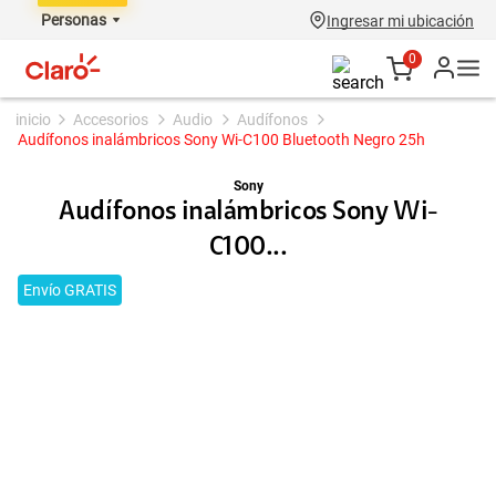
Personas
Ingresar mi ubicación
0
accesorios
audio
audífonos
Audífonos inalámbricos Sony Wi-C100 Bluetooth Negro 25h
Sony
Audífonos inalámbricos Sony Wi-
C100...
Envío GRATIS