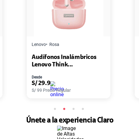
Master G
Negro
mbricos
Pack de 2 Power Bank Mini
Master-G ...
Desde
S/
77.9
S/
168
Precio Regular
Únete a la experiencia Claro