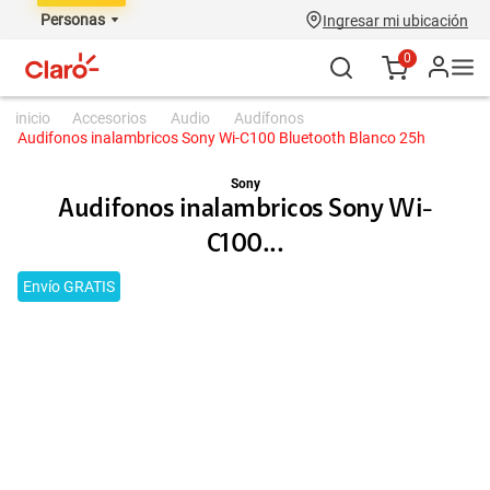
Personas
Ingresar mi ubicación
0
accesorios
audio
audífonos
Audifonos inalambricos Sony Wi-C100 Bluetooth Blanco 25h
Sony
Audifonos inalambricos Sony Wi-
C100...
Envío GRATIS