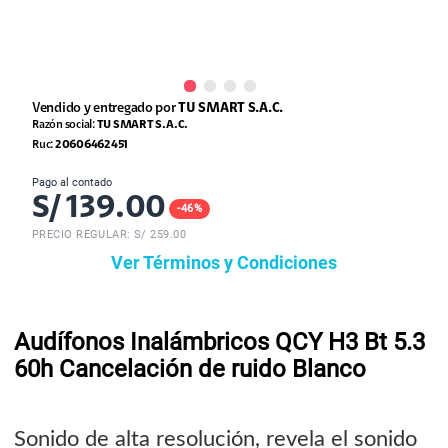
Vendido y entregado por
TU SMART S.A.C.
Razón social:
TU SMART S.A.C.
Ruc:
20606462451
Pago al contado
S/
139.00
-
46
%
PRECIO REGULAR: S/
259.00
Ver Términos y Condiciones
Audífonos Inalámbricos QCY H3 Bt 5.3
60h Cancelación de ruido Blanco
Sonido de alta resolución, revela el sonido