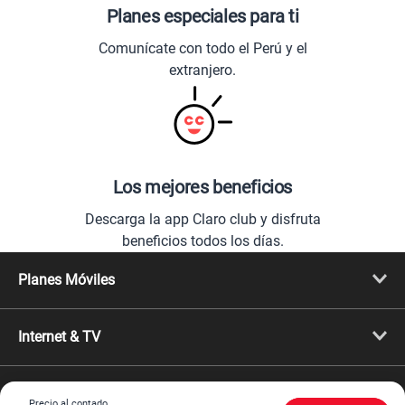
Planes especiales para ti
Comunícate con todo el Perú y el
extranjero.
Los mejores beneficios
Descarga la app Claro club y disfruta
beneficios todos los días.
Planes Móviles
Portabilidad
Línea Nueva
Internet & TV
Línea Adicional
Planes ilimitados
Internet Fibra Óptica
Prepago Chévere
Internet + TV
Migración
Promociones
Mejora tu plan
Precio al contado