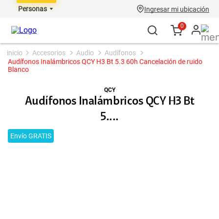
Personas
Ingresar mi ubicación
0
accesorios
audio
audífonos
Audífonos Inalámbricos QCY H3 Bt 5.3 60h Cancelación de ruido
Blanco
QCY
Audífonos Inalámbricos QCY H3 Bt
5....
Envío GRATIS