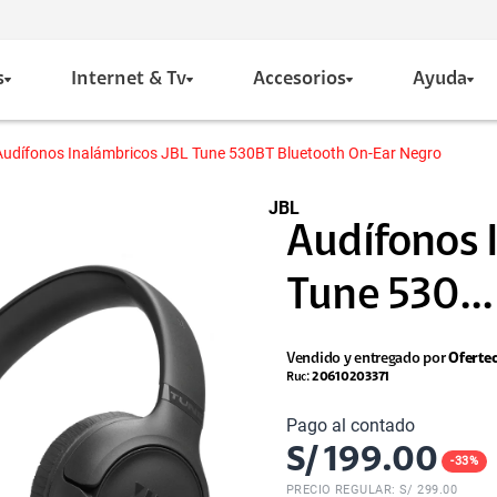
s
Internet & Tv
Accesorios
Ayuda
Audífonos Inalámbricos JBL Tune 530BT Bluetooth On-Ear Negro
JBL
Audífonos 
Tune 530...
Vendido y entregado por
Oferte
Ruc:
20610203371
Pago al contado
S/
199.00
-
33
%
PRECIO REGULAR: S/
299.00