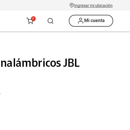
Ingresar mi ubicación
0
Mi cuenta
Inalámbricos JBL
c