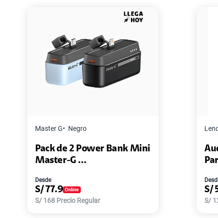
Lenovo
Negro
 Bank Mini
Audífono Lenovo HE05X +
Parlante Le...
Desde
S/
59
S/
129
Precio Regular