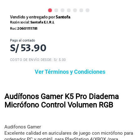
Vendido y entregado por
Santofa
Razón social:
Santofa E.I.R.L
Ruc:
20601111781
Pago al contado
S/
53.90
COSTO DE ENVÍO DESDE: S/ 5.00
Ver Términos y Condiciones
Audífonos Gamer K5 Pro Diadema
Micrófono Control Volumen RGB
Audifonos Gamer
Excelente calidad en auriculares de juego con micrófono para
ordenador PC y portátil, para PlayStation 4/XBOX /para