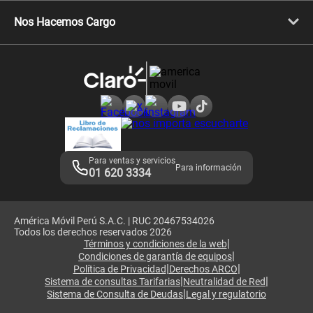
Libera tu equipo móvil
Celulares Honor
Llamada por llamada
Celulares Motorola
Nos Hacemos Cargo
Comprobantes electrónicos
Velocidad de internet
Devoluciones por interrupciones
Consultas en línea
Atención de reclamos
Samsung A57
Consulta de reclamos
Consulta de IMEI
Adquirientes iPhone 6, 6S y SE
Hablando Claro
Mensaje de Seguridad
Samsung S25 Ultra
Consideraciones
Términos y Condiciones de Tienda Claro
Libro de Reclamaciones
Legales de marketplace
Para ventas y servicios
Para información
01 620 3334
América Móvil Perú S.A.C. | RUC 20467534026
Todos los derechos reservados 2026
|
Términos y condiciones de la web
|
Condiciones de garantía de equipos
|
|
Política de Privacidad
Derechos ARCO
|
|
Sistema de consultas Tarifarias
Neutralidad de Red
|
Sistema de Consulta de Deudas
Legal y regulatorio