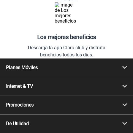
Los mejores beneficios
Descarga la app Claro club y disfruta
beneficios todos los días.
Planes Móviles
Portabilidad
Línea Nueva
Internet & TV
Línea Adicional
Planes ilimitados
Internet Fibra Óptica
Prepago Chévere
Internet + TV
Migración
Promociones
Mejora tu plan
Conviértete en Full Claro
Cyber WOW
Celulares iPhone
De Utilidad
Celulares Samsung
Celulares Xiaomi