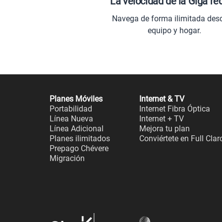
La velocidad de la Giga re
Navega de forma ilimitada des
equipo y hogar.
Planes Móviles
Internet & TV
Portabilidad
Internet Fibra Óptica
Línea Nueva
Internet + TV
Línea Adicional
Mejora tu plan
Planes ilimitados
Conviértete en Full Clar
Prepago Chévere
Migración