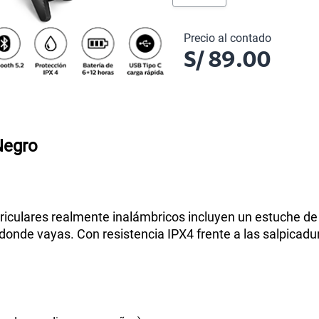
Precio al contado
S/
89.00
Negro
 auriculares realmente inalámbricos incluyen un estuche 
á donde vayas. Con resistencia IPX4 frente a las salpicadu