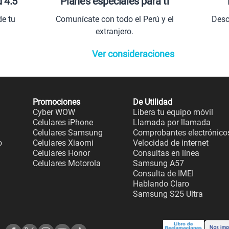
d 4.5
Planes especiales para ti
de tu
Comunícate con todo el Perú y el
Desc
extranjero.
Ver consideraciones
Promociones
De Utilidad
Cyber WOW
Libera tu equipo móvil
Celulares iPhone
Llamada por llamada
Celulares Samsung
Comprobantes electrónico
o
Celulares Xiaomi
Velocidad de internet
Celulares Honor
Consultas en línea
Celulares Motorola
Samsung A57
Consulta de IMEI
Hablando Claro
Samsung S25 Ultra