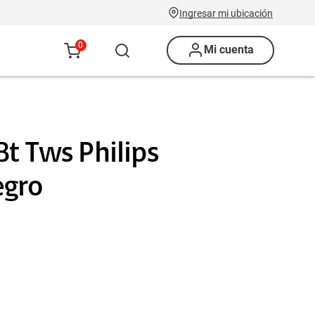
Ingresar mi ubicación
0
Mi cuenta
Bt Tws Philips
egro