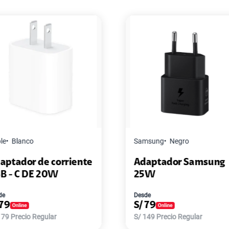
msung
Negro
Honor
Blanco
daptador Samsung
Honor Audifono BT
5W
Choice X7 Lite
de
Desde
/
79
S/
79
149
Precio Regular