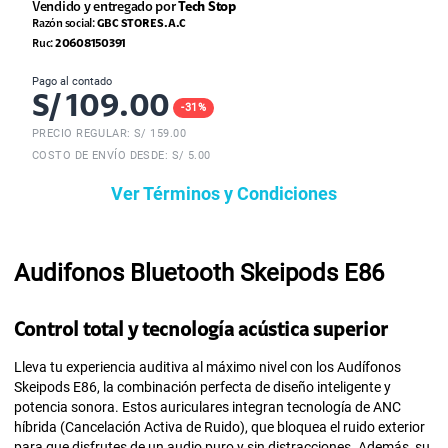
Vendido y entregado por
Tech Stop
Razón social:
GBC STORE S.A.C
Ruc:
20608150391
Pago al contado
S/
109.00
-
31
%
PRECIO REGULAR: S/
159.00
COSTO DE ENVÍO DESDE: S/ 5.00
Ver Términos y Condiciones
Audifonos Bluetooth Skeipods E86
Control total y tecnología acústica superior
Lleva tu experiencia auditiva al máximo nivel con los Audífonos
Skeipods E86, la combinación perfecta de diseño inteligente y
potencia sonora. Estos auriculares integran tecnología de ANC
híbrida (Cancelación Activa de Ruido), que bloquea el ruido exterior
para que disfrutes de un audio puro y sin distracciones. Además, su