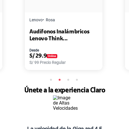
Master G
Negro
nalámbricos
Pack de 2 Power Bank 
k...
Master-G ...
Desde
S/
77.9
ular
S/
168
Precio Regular
Únete a la experiencia Claro
La velocidad de la Giga red 4.5