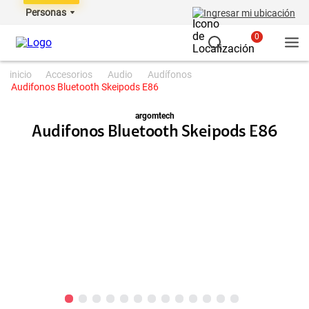
Personas
Ingresar mi ubicación
0
accesorios
audio
audífonos
Audifonos Bluetooth Skeipods E86
argomtech
Audifonos Bluetooth Skeipods E86