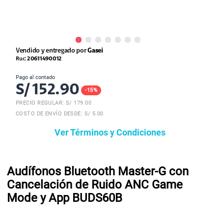
Vendido y entregado por
Gasei
Ruc:
20611490012
Pago al contado
S/
152.90
-
15
%
PRECIO REGULAR: S/
179.00
COSTO DE ENVÍO DESDE: S/ 5.00
Ver Términos y Condiciones
Audífonos Bluetooth Master-G con
Cancelación de Ruido ANC Game
Mode y App BUDS60B