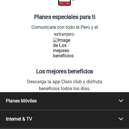
Planes especiales para ti
Comunícate con todo el Perú y el
extranjero.
Los mejores beneficios
Descarga la app Claro club y disfruta
beneficios todos los días.
Planes Móviles
Portabilidad
Línea Nueva
Internet & TV
Línea Adicional
Planes ilimitados