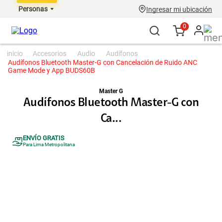
Personas
Ingresar mi ubicación
0
accesorios
audio
audífonos
Audífonos Bluetooth Master-G con Cancelación de Ruido ANC
Game Mode y App BUDS60B
Master G
Audífonos Bluetooth Master-G con
Ca...
ENVÍO GRATIS
Para Lima Metropolitana