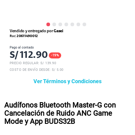
Vendido y entregado por
Gasei
Ruc:
20611490012
Pago al contado
S/
112.90
-
19
%
PRECIO REGULAR: S/
139.90
COSTO DE ENVÍO DESDE: S/ 5.00
Ver Términos y Condiciones
Audífonos Bluetooth Master-G con
Cancelación de Ruido ANC Game
Mode y App BUDS32B