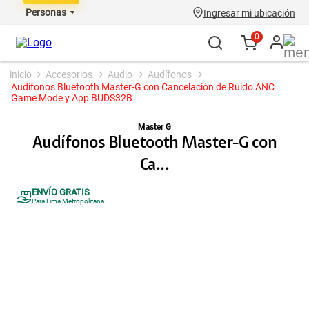
Personas
Ingresar mi ubicación
0
accesorios
audio
audífonos
Audífonos Bluetooth Master-G con Cancelación de Ruido ANC
Game Mode y App BUDS32B
Master G
Audífonos Bluetooth Master-G con
Ca...
ENVÍO GRATIS
Para Lima Metropolitana