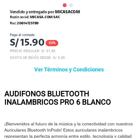
Vendido y entregado por
MICASACOM
Razón social:
MICASA.COM SAC
Ruc:
20614725789
Pago al contado
S/
15.90
-
50
%
PRECIO REGULAR: S/
31.80
COSTO DE ENVÍO DESDE: S/ 5.00
Ver Términos y Condiciones
AUDIFONOS BLUETOOTH
INALAMBRICOS PRO 6 BLANCO
¡Bienvenidos al futuro de la música y la conectividad con nuestros
Auriculares Bluetooth InPods! Estos auriculares inalámbricos
representan la perfecta armonía entre estilo, tecnología y calidad