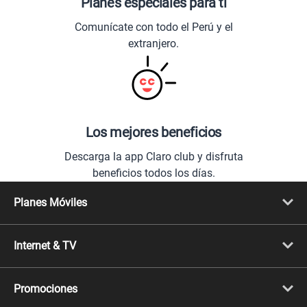
Planes especiales para ti
Comunícate con todo el Perú y el
extranjero.
Los mejores beneficios
Descarga la app Claro club y disfruta
beneficios todos los días.
Planes Móviles
Portabilidad
Línea Nueva
Internet & TV
Línea Adicional
Planes ilimitados
Internet Fibra Óptica
Prepago Chévere
Internet + TV
Migración
Promociones
Mejora tu plan
Conviértete en Full Claro