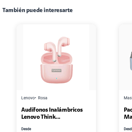
También puede interesarte
Master G
Negro
s
Pack de 2 Power Bank Mini
Master-G ...
Desde