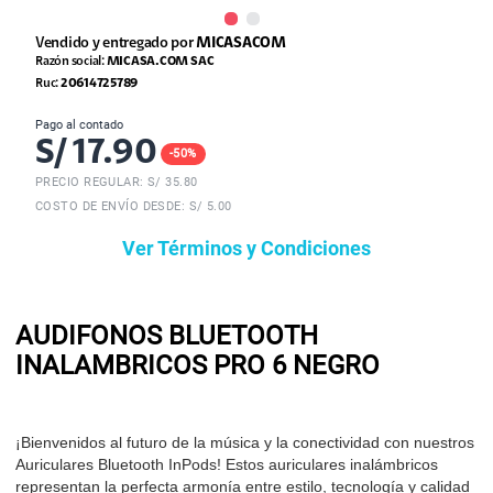
Vendido y entregado por
MICASACOM
Razón social:
MICASA.COM SAC
Ruc:
20614725789
Pago al contado
S/
17.90
-
50
%
PRECIO REGULAR: S/
35.80
COSTO DE ENVÍO DESDE: S/ 5.00
Ver Términos y Condiciones
AUDIFONOS BLUETOOTH
INALAMBRICOS PRO 6 NEGRO
¡Bienvenidos al futuro de la música y la conectividad con nuestros
Auriculares Bluetooth InPods! Estos auriculares inalámbricos
representan la perfecta armonía entre estilo, tecnología y calidad