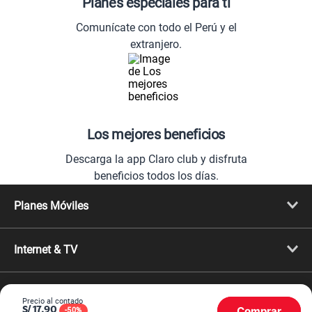
Planes especiales para ti
Comunícate con todo el Perú y el
extranjero.
Los mejores beneficios
Descarga la app Claro club y disfruta
beneficios todos los días.
Planes Móviles
Portabilidad
Línea Nueva
Internet & TV
Línea Adicional
Planes ilimitados
Internet Fibra Óptica
Prepago Chévere
Internet + TV
Migración
Promociones
Mejora tu plan
Precio al contado
Comprar
Conviértete en Full Claro
S/
17.90
-
50
%