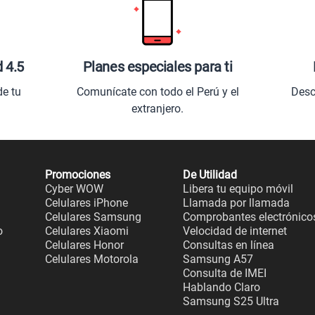
d 4.5
Planes especiales para ti
de tu
Comunícate con todo el Perú y el
Desc
extranjero.
Promociones
De Utilidad
Cyber WOW
Libera tu equipo móvil
Celulares iPhone
Llamada por llamada
Celulares Samsung
Comprobantes electrónico
o
Celulares Xiaomi
Velocidad de internet
Celulares Honor
Consultas en línea
Celulares Motorola
Samsung A57
Consulta de IMEI
Hablando Claro
Samsung S25 Ultra