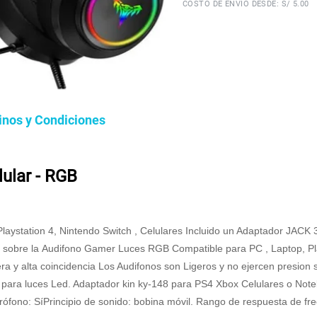
COSTO DE ENVÍO DESDE: S/ 5.00
inos y Condiciones
ular - RGB
ystation 4, Nintendo Switch , Celulares Incluido un Adaptador JACK 
n sobre la Audifono Gamer Luces RGB Compatible para PC , Laptop, Play
 y alta coincidencia Los Audifonos son Ligeros y no ejercen presion
 para luces Led. Adaptador kin ky-148 para PS4 Xbox Celulares o Note
ófono: SíPrincipio de sonido: bobina móvil. Rango de respuesta de f