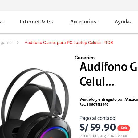
s
Internet & Tv
Accesorios
Ayuda
s gamer
Audífono Gamer para PC Laptop Celular - RGB
Genérico
Audífono G
Celul...
Vendido y entregado por
Maxic
Ruc:
20607512346
Pago al contado
S/
59.90
-
50
%
PRECIO REGULAR: S/
120.00