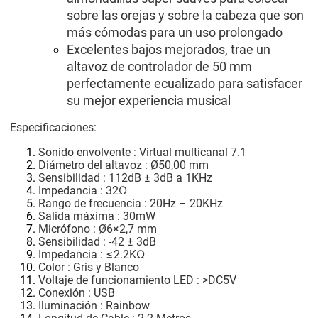
sobre las orejas y sobre la cabeza que son
más cómodas para un uso prolongado
Excelentes bajos mejorados, trae un
altavoz de controlador de 50 mm
perfectamente ecualizado para satisfacer
su mejor experiencia musical
Especificaciones:
Sonido envolvente
:
Virtual multicanal 7.1
Diámetro del altavoz
:
Ø50,00 mm
Sensibilidad
:
112dB ± 3dB a 1KHz
Impedancia
:
32Ω
Rango de frecuencia
:
20Hz – 20KHz
Salida máxima
:
30mW
Micrófono
:
Ø6×2,7 mm
Sensibilidad
:
-42 ± 3dB
Impedancia
:
≤2.2KΩ
Color
:
Gris y Blanco
Voltaje de funcionamiento LED
:
>DC5V
Conexión
:
USB
Iluminación
:
Rainbow