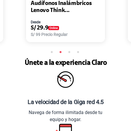
alámbricos
Pack de 2 Power Bank M
...
Master-G ...
Desde
S/
77.9
ar
S/
168
Precio Regular
Únete a la experiencia Claro
La velocidad de la Giga red 4.5
Navega de forma ilimitada desde tu
equipo y hogar.