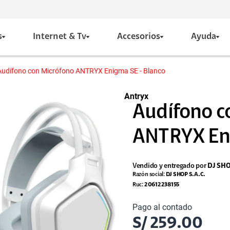
s
Internet & Tv
Accesorios
Ayuda
Audífono con Micrófono ANTRYX Enigma SE - Blanco
Antryx
Audífono c
ANTRYX Eni
Vendido y entregado por
DJ SH
Razón social:
DJ SHOP S.A.C.
Ruc:
20612238155
Pago al contado
S/
259.00