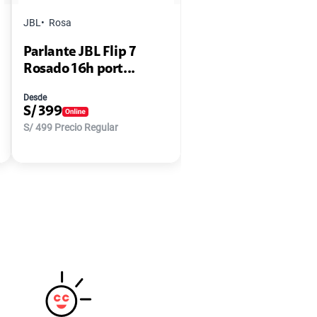
JBL
Rosa
Parlante JBL Flip 7
Rosado 16h port...
Desde
S/
399
S/
499
Precio Regular