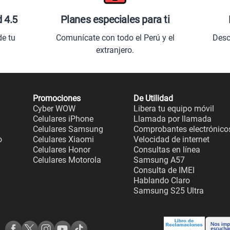
d 4.5
Planes especiales para ti
de tu
Comunícate con todo el Perú y el
Desc
extranjero.
Promociones
De Utilidad
Cyber WOW
Libera tu equipo móvil
Celulares iPhone
Llamada por llamada
Celulares Samsung
Comprobantes electrónico
o
Celulares Xiaomi
Velocidad de internet
Celulares Honor
Consultas en línea
Celulares Motorola
Samsung A57
Consulta de IMEI
Hablando Claro
Samsung S25 Ultra