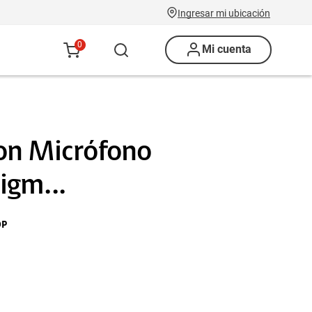
Ingresar mi ubicación
0
Mi cuenta
on Micrófono
gm...
OP