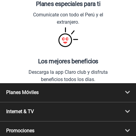
Planes especiales para ti
Comunícate con todo el Perú y el
extranjero.
Los mejores beneficios
Descarga la app Claro club y disfruta
beneficios todos los días.
Planes Móviles
Portabilidad
Línea Nueva
Internet & TV
Línea Adicional
Planes ilimitados
Internet Fibra Óptica
Prepago Chévere
Internet + TV
Migración
Promociones
Mejora tu plan