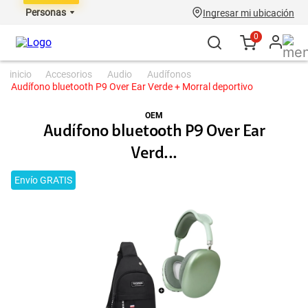
Personas
Ingresar mi ubicación
0
accesorios
audio
audífonos
Audífono bluetooth P9 Over Ear Verde + Morral deportivo
OEM
Audífono bluetooth P9 Over Ear
Verd...
Envío GRATIS