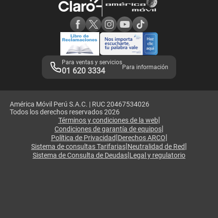
Consulta de reclamos
Consulta de IMEI
Adquirientes iPhone 6, 6S y SE
Hablando Claro
Mensaje de Seguridad
Samsung S25 Ultra
Consideraciones
Términos y Condiciones de Tienda Claro
Libro de Reclamaciones
Legales de marketplace
Para ventas y servicios
Para información
01 620 3334
América Móvil Perú S.A.C. | RUC 20467534026
Todos los derechos reservados 2026
|
Términos y condiciones de la web
|
Condiciones de garantía de equipos
|
|
Política de Privacidad
Derechos ARCO
|
|
Sistema de consultas Tarifarias
Neutralidad de Red
|
Sistema de Consulta de Deudas
Legal y regulatorio