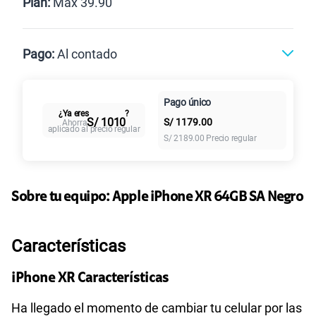
Renovación
Celular liberado
Línea:
Postpago
Postpago
Prepago
Plan:
Max 39.90
Max
Pago:
Al contado
Paga en
Pago único
Al contado
Cuotas Claro
30GB
en alta velocidad
cuotas sin
¿Ya eres
?
S/
39.90
S/ 1010
S/
1179.00
Ahorra
intereses
Paga solo
aplicado al precio regular
S/
2189.00
Precio regular
Sobre tu equipo:
Apple
iPhone XR 64GB SA Negro