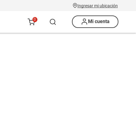
Ingresar mi ubicación
0
Mi cuenta