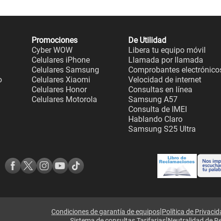
Promociones
De Utilidad
Cyber WOW
Libera tu equipo móvil
Celulares iPhone
Llamada por llamada
Celulares Samsung
Comprobantes electrónico
o
Celulares Xiaomi
Velocidad de internet
Celulares Honor
Consultas en línea
Celulares Motorola
Samsung A57
Consulta de IMEI
Hablando Claro
Samsung S25 Ultra
|
Condiciones de garantía de equipos
Política de Privaci
|
Sistema de consultas Tarifarias
Neutralidad de R