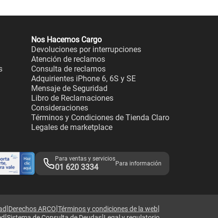
Nos Hacemos Cargo
Devoluciones por interrupciones
Atención de reclamos
s
Consulta de reclamos
Adquirientes iPhone 6, 6S y SE
Mensaje de Seguridad
Libro de Reclamaciones
Consideraciones
Términos y Condiciones de Tienda Claro
Legales de marketplace
Para ventas y servicios
Para información
01 620 3334
|
|
|
dad
Derechos ARCO
Términos y condiciones de la web
|
|
ed
Sistema de Consulta de Deudas
Legal y regulatorio