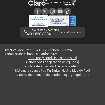
Consulta de reclamos
Consulta de IMEI
Adquirientes iPhone 6, 6S y SE
Hablando Claro
Mensaje de Seguridad
Samsung S25 Ultra
Consideraciones
Términos y Condiciones de Tienda Claro
Libro de Reclamaciones
Legales de marketplace
Para ventas y servicios
Para información
01 620 3334
América Móvil Perú S.A.C. | RUC 20467534026
Todos los derechos reservados 2026
|
Términos y condiciones de la web
|
Condiciones de garantía de equipos
|
|
Política de Privacidad
Derechos ARCO
|
|
Sistema de consultas Tarifarias
Neutralidad de Red
|
Sistema de Consulta de Deudas
Legal y regulatorio