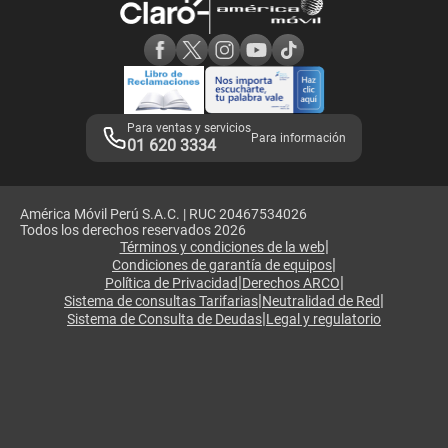
Consulta de reclamos
Consulta de IMEI
Adquirientes iPhone 6, 6S y SE
Hablando Claro
Mensaje de Seguridad
Samsung S25 Ultra
Consideraciones
Términos y Condiciones de Tienda Claro
Libro de Reclamaciones
Legales de marketplace
Para ventas y servicios
Para información
01 620 3334
América Móvil Perú S.A.C. | RUC 20467534026
Todos los derechos reservados 2026
|
Términos y condiciones de la web
|
Condiciones de garantía de equipos
|
|
Política de Privacidad
Derechos ARCO
|
|
Sistema de consultas Tarifarias
Neutralidad de Red
|
Sistema de Consulta de Deudas
Legal y regulatorio