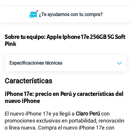
¿Te ayudamos con tu compra?
Sobre tu equipo:
Apple
Iphone 17e 256GB 5G Soft
Pink
Especificaciones técnicas
Características
Tecnología de Pantalla
OLED Super Retina XDR
iPhone 17e: precio en Perú y características del
nuevo iPhone
Sistema operativo
iOS 26
El nuevo iPhone 17e ya llegó a
Claro Perú
con
promociones exclusivas en portabilidad, renovación
o línea nueva. Compra el nuevo iPhone 17e con
Procesador
Chip Apple A19