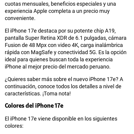
cuotas mensuales, beneficios especiales y una
experiencia Apple completa a un precio muy
conveniente.
Tamaño de Pantalla
6.1 pulgadas
El iPhone 17e destaca por su potente chip A19,
pantalla Super Retina XDR de 6.1 pulgadas, cámara
WiFI
Si
Fusion de 48 Mpx con video 4K, carga inalámbrica
rápida con MagSafe y conectividad 5G. Es la opción
ideal para quienes buscan toda la experiencia
Peso
170 g
iPhone al mejor precio del mercado peruano.
¿Quieres saber más sobre el nuevo iPhone 17e? A
continuación, conoce todos los detalles a nivel de
Bluetooth
Si
características. ¡Toma nota!
Colores del iPhone 17e
48 Mpx (Fusion) con teleobjetivo
Cámara de fotos
Principal
2x
El iPhone 17e viene disponible en los siguientes
colores: