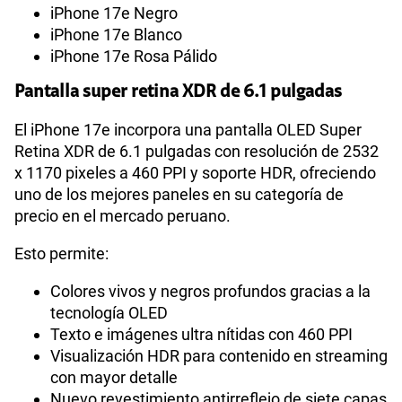
iPhone 17e Negro
Cámara de fotos Frontal
12 Mpx (TrueDepth)
iPhone 17e Blanco
iPhone 17e Rosa Pálido
Capacidad Memoria Interna
256 GB | 512 GB
Pantalla super retina XDR de 6.1 pulgadas
El iPhone 17e incorpora una pantalla OLED Super
Retina XDR de 6.1 pulgadas con resolución de 2532
GPS
Si
x 1170 pixeles a 460 PPI y soporte HDR, ofreciendo
uno de los mejores paneles en su categoría de
precio en el mercado peruano.
Reconocimiento Facial
Si
Esto permite:
Colores vivos y negros profundos gracias a la
Lector de Huella
Si
tecnología OLED
Texto e imágenes ultra nítidas con 460 PPI
Visualización HDR para contenido en streaming
Dimensión
146.7 × 71.5 × 7.8 mm
con mayor detalle
Nuevo revestimiento antirreflejo de siete capas