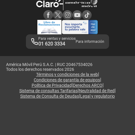
Consulta de reclamos
Consulta de IMEI
Adquirientes iPhone 6, 6S y SE
Hablando Claro
Mensaje de Seguridad
Samsung S25 Ultra
Consideraciones
Términos y Condiciones de Tienda Claro
Libro de Reclamaciones
Legales de marketplace
Para ventas y servicios
Para información
01 620 3334
América Móvil Perú S.A.C. | RUC 20467534026
Todos los derechos reservados 2026
|
Términos y condiciones de la web
|
Condiciones de garantía de equipos
|
|
Política de Privacidad
Derechos ARCO
|
|
Sistema de consultas Tarifarias
Neutralidad de Red
|
Sistema de Consulta de Deudas
Legal y regulatorio