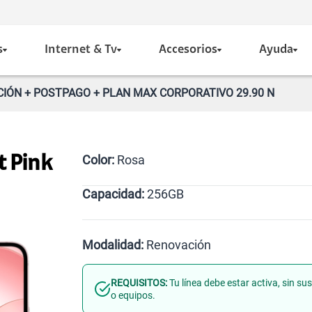
s
Internet & Tv
Accesorios
Ayuda
CIÓN + POSTPAGO + PLAN MAX CORPORATIVO 29.90 N
Color:
Rosa
t Pink
Capacidad:
256GB
256GB
Modalidad:
Renovación
REQUISITOS:
Tu línea debe estar activa, sin s
Línea Nueva
Portabilidad
o equipos.