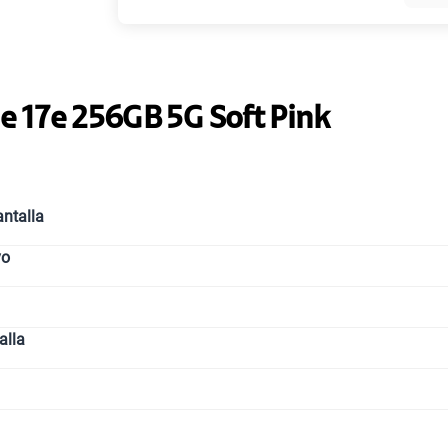
Paga solo
e 17e 256GB 5G Soft Pink
Ver más pl
ntalla
vo
alla