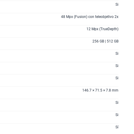
Si
48 Mpx (Fusion) con teleobjetivo 2x
12 Mpx (TrueDepth)
256 GB | 512 GB
Si
Si
Si
146.7 × 71.5 × 7.8 mm
Si
Si
Sí