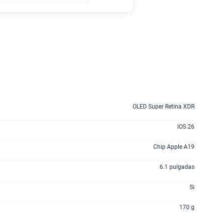
45GB
en alta velocidad
S/
49.90
anes
OLED Super Retina XDR
iOS 26
Chip Apple A19
6.1 pulgadas
Si
170 g