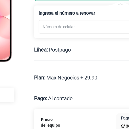
Ingresa el número a renovar
Línea:
Postpago
Postpago
Plan:
Max Negocios + 29.90
Max
Pago:
Al contado
Al contado
Cuotas Cl
Pago
Precio
Paga solo
del equipo
S/
3