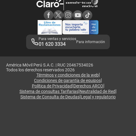
Consulta de reclamos
Consulta de IMEI
Adquirientes iPhone 6, 6S y SE
Hablando Claro
Mensaje de Seguridad
Samsung S25 Ultra
Consideraciones
Términos y Condiciones de Tienda Claro
Libro de Reclamaciones
Legales de marketplace
Para ventas y servicios
Para información
01 620 3334
América Móvil Perú S.A.C. | RUC 20467534026
Todos los derechos reservados 2026
|
Términos y condiciones de la web
|
Condiciones de garantía de equipos
|
|
Política de Privacidad
Derechos ARCO
|
|
Sistema de consultas Tarifarias
Neutralidad de Red
|
Sistema de Consulta de Deudas
Legal y regulatorio