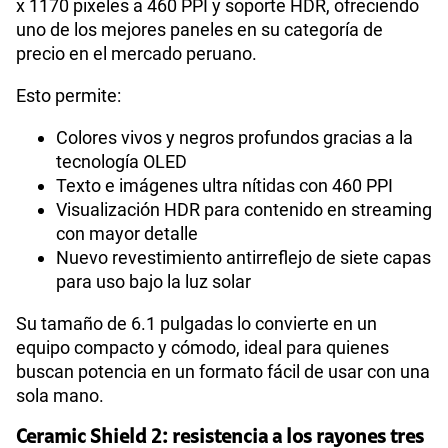
x 1170 pixeles a 460 PPI y soporte HDR, ofreciendo
uno de los mejores paneles en su categoría de
precio en el mercado peruano.
Reconocimiento Facial
Si
Esto permite:
Colores vivos y negros profundos gracias a la
Lector de Huella
Si
tecnología OLED
Texto e imágenes ultra nítidas con 460 PPI
Visualización HDR para contenido en streaming
Dimensión
146.7 × 71.5 × 7.8 mm
con mayor detalle
Nuevo revestimiento antirreflejo de siete capas
para uso bajo la luz solar
VoLTE
Si
Su tamaño de 6.1 pulgadas lo convierte en un
equipo compacto y cómodo, ideal para quienes
buscan potencia en un formato fácil de usar con una
VoWiFi
Si
sola mano.
Ceramic Shield 2: resistencia a los rayones tres