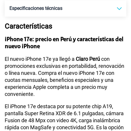
S/
39.90
Paga solo
Especificaciones técnicas
75 GB
en alta velocidad
S/
55.90
Paga solo
Características
Tecnología de Pantalla
OLED Super Retina XDR
iPhone 17e: precio en Perú y características del
Ver menos planes
nuevo iPhone
Sistema operativo
iOS 26
El nuevo iPhone 17e ya llegó a
Claro Perú
con
promociones exclusivas en portabilidad, renovación
o línea nueva. Compra el nuevo iPhone 17e con
Procesador
Chip Apple A19
cuotas mensuales, beneficios especiales y una
experiencia Apple completa a un precio muy
conveniente.
Tamaño de Pantalla
6.1 pulgadas
El iPhone 17e destaca por su potente chip A19,
pantalla Super Retina XDR de 6.1 pulgadas, cámara
WiFI
Si
Fusion de 48 Mpx con video 4K, carga inalámbrica
rápida con MagSafe y conectividad 5G. Es la opción