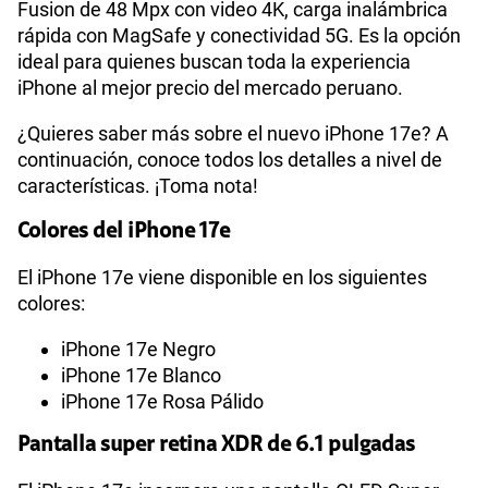
WiFI
Si
Fusion de 48 Mpx con video 4K, carga inalámbrica
rápida con MagSafe y conectividad 5G. Es la opción
ideal para quienes buscan toda la experiencia
Peso
170 g
iPhone al mejor precio del mercado peruano.
¿Quieres saber más sobre el nuevo iPhone 17e? A
continuación, conoce todos los detalles a nivel de
Bluetooth
Si
características. ¡Toma nota!
Colores del iPhone 17e
48 Mpx (Fusion) con teleobjetivo
Cámara de fotos
Principal
2x
El iPhone 17e viene disponible en los siguientes
colores:
iPhone 17e Negro
Cámara de fotos Frontal
12 Mpx (TrueDepth)
iPhone 17e Blanco
iPhone 17e Rosa Pálido
Capacidad Memoria Interna
256 GB | 512 GB
Pantalla super retina XDR de 6.1 pulgadas