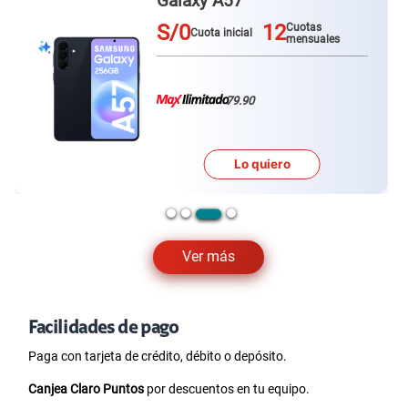
Galaxy A57
S/0
12
Cuotas
Cuota inicial
mensuales
79.90
Lo quiero
Ver más
Facilidades de pago
Paga con tarjeta de crédito, débito o depósito.
Canjea Claro Puntos
por descuentos en tu equipo.