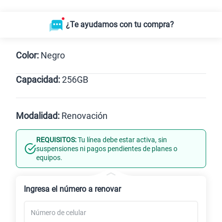
¿Te ayudamos con tu compra?
Color:
Negro
Capacidad:
256GB
256GB
Modalidad:
Renovación
REQUISITOS:
Tu línea debe estar activa, sin
Línea Nueva
Portabilidad
suspensiones ni pagos pendientes de planes o
equipos.
Renovación
Celular liberado
Ingresa el número a renovar