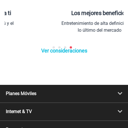
Los mejores beneficios
Entretenimiento de alta definición con
lo último del mercado
Ver consideraciones
Planes Móviles
Portabilidad
Línea Nueva
Internet & TV
Línea Adicional
Planes ilimitados
Internet Fibra Óptica
Prepago Chévere
Internet + TV
Migración