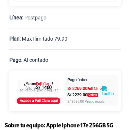
Línea:
Postpago
Postpago
Prepago
Plan:
Max Ilimitado 79.90
Max
Max Ilimitado
Pago:
Al contado
Paga en
Pago único
125GB
en alta velocidad
Al contado
Cuotas Claro
cuotas sin
¿Ya eres
?
S/
79.90
S/ 1460
Ahorra
S/
2269.00
intereses
aplicado al precio regular
S/
2229.00
Accede a Full Claro aquí
S/
3689.00
Precio regular
Paga solo
155 GB
en alta velocidad
S/
95.90
Sobre tu equipo:
Apple
Iphone 17e 256GB 5G