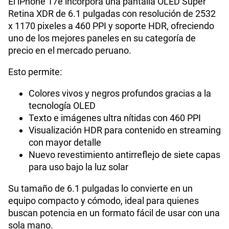
El iPhone 17e incorpora una pantalla OLED Super
Retina XDR de 6.1 pulgadas con resolución de 2532
GPS
Si
x 1170 pixeles a 460 PPI y soporte HDR, ofreciendo
uno de los mejores paneles en su categoría de
precio en el mercado peruano.
Reconocimiento Facial
Si
Esto permite:
Colores vivos y negros profundos gracias a la
Lector de Huella
Si
tecnología OLED
Texto e imágenes ultra nítidas con 460 PPI
Visualización HDR para contenido en streaming
Dimensión
146.7 × 71.5 × 7.8 mm
con mayor detalle
Nuevo revestimiento antirreflejo de siete capas
para uso bajo la luz solar
VoLTE
Si
Su tamaño de 6.1 pulgadas lo convierte en un
equipo compacto y cómodo, ideal para quienes
buscan potencia en un formato fácil de usar con una
VoWiFi
Si
sola mano.