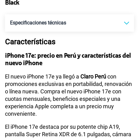
Black
Paga solo
Especificaciones técnicas
Ver más planes
Características
Tecnología de Pantalla
OLED Super Retina XDR
iPhone 17e: precio en Perú y características del
nuevo iPhone
Sistema operativo
iOS 26
El nuevo iPhone 17e ya llegó a
Claro Perú
con
promociones exclusivas en portabilidad, renovación
o línea nueva. Compra el nuevo iPhone 17e con
Procesador
Chip Apple A19
cuotas mensuales, beneficios especiales y una
experiencia Apple completa a un precio muy
conveniente.
Tamaño de Pantalla
6.1 pulgadas
El iPhone 17e destaca por su potente chip A19,
pantalla Super Retina XDR de 6.1 pulgadas, cámara