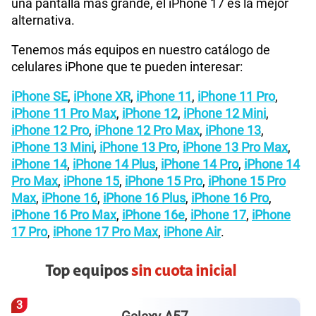
una pantalla más grande, el iPhone 17 es la mejor
alternativa.
Tenemos más equipos en nuestro catálogo de
celulares iPhone que te pueden interesar:
iPhone SE
,
iPhone XR
,
iPhone 11
,
iPhone 11 Pro
,
iPhone 11 Pro Max
,
iPhone 12
,
iPhone 12 Mini
,
iPhone 12 Pro
,
iPhone 12 Pro Max
,
iPhone 13
,
iPhone 13 Mini
,
iPhone 13 Pro
,
iPhone 13 Pro Max
,
iPhone 14
,
iPhone 14 Plus
,
iPhone 14 Pro
,
iPhone 14
Pro Max
,
iPhone 15
,
iPhone 15 Pro
,
iPhone 15 Pro
Max
,
iPhone 16
,
iPhone 16 Plus
,
iPhone 16 Pro
,
iPhone 16 Pro Max
,
iPhone 16e
,
iPhone 17
,
iPhone
17 Pro
,
iPhone 17 Pro Max
,
iPhone Air
.
Top equipos
sin cuota inicial
3