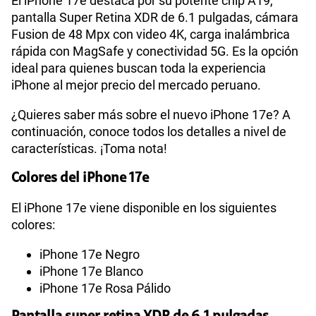
El iPhone 17e destaca por su potente chip A19,
pantalla Super Retina XDR de 6.1 pulgadas, cámara
WiFI
Si
Fusion de 48 Mpx con video 4K, carga inalámbrica
rápida con MagSafe y conectividad 5G. Es la opción
ideal para quienes buscan toda la experiencia
Peso
170 g
iPhone al mejor precio del mercado peruano.
¿Quieres saber más sobre el nuevo iPhone 17e? A
continuación, conoce todos los detalles a nivel de
Bluetooth
Si
características. ¡Toma nota!
Colores del iPhone 17e
48 Mpx (Fusion) con teleobjetivo
Cámara de fotos
Principal
2x
El iPhone 17e viene disponible en los siguientes
colores:
iPhone 17e Negro
Cámara de fotos Frontal
12 Mpx (TrueDepth)
iPhone 17e Blanco
iPhone 17e Rosa Pálido
Capacidad Memoria Interna
256 GB | 512 GB