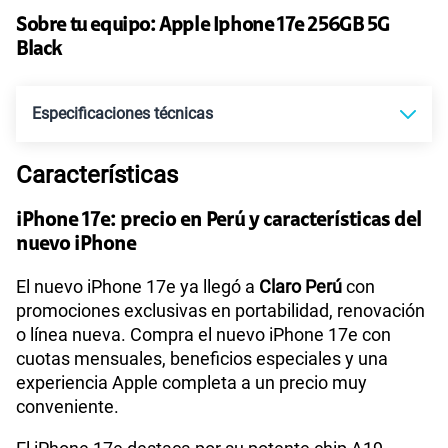
Sobre tu equipo:
Apple
Iphone 17e 256GB 5G
30GB
en alta velocidad
Black
S/
39.90
Paga solo
Especificaciones técnicas
60GB
en alta velocidad
S/
56.90
Paga solo
Características
Tecnología de Pantalla
OLED Super Retina XDR
75 GB
en alta velocidad
S/
60.90
iPhone 17e: precio en Perú y características del
Paga solo
nuevo iPhone
Sistema operativo
iOS 26
Ver menos planes
El nuevo iPhone 17e ya llegó a
Claro Perú
con
promociones exclusivas en portabilidad, renovación
o línea nueva. Compra el nuevo iPhone 17e con
Procesador
Chip Apple A19
cuotas mensuales, beneficios especiales y una
experiencia Apple completa a un precio muy
conveniente.
Tamaño de Pantalla
6.1 pulgadas