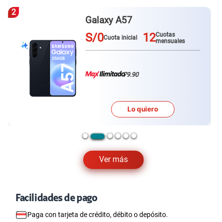
2
Galaxy A57
S/0
12
Cuotas
Cuota inicial
mensuales
79.90
Lo quiero
Ver más
Facilidades de pago
Paga con tarjeta de crédito, débito o depósito.