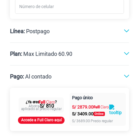
Línea:
Postpago
Postpago
Prepago
Plan:
Max Limitado 60.90
Max
Max Ilimitado
Pago:
Al contado
Paga en
Pago único
25GB
en alta velocidad
Al contado
Cuotas Claro
cuotas sin
¿Ya eres
?
S/
29.90
S/ 810
Ahorra
S/
2879.00
Paga solo
intereses
aplicado al precio regular
S/
3409.00
Accede a Full Claro aquí
S/
3689.00
Precio regular
45GB
en alta velocidad
S/
49.90
Paga solo