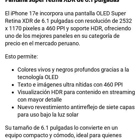
Pantalla super retina XDR de 6.1 pulgadas
El iPhone 17e incorpora una pantalla OLED Super
Retina XDR de 6.1 pulgadas con resolución de 2532
GPS
Si
x 1170 pixeles a 460 PPI y soporte HDR, ofreciendo
uno de los mejores paneles en su categoría de
precio en el mercado peruano.
Reconocimiento Facial
Si
Esto permite:
Colores vivos y negros profundos gracias a la
Lector de Huella
Si
tecnología OLED
Texto e imágenes ultra nítidas con 460 PPI
Visualización HDR para contenido en streaming
Dimensión
146.7 × 71.5 × 7.8 mm
con mayor detalle
Nuevo revestimiento antirreflejo de siete capas
para uso bajo la luz solar
VoLTE
Si
Su tamaño de 6.1 pulgadas lo convierte en un
equipo compacto y cómodo, ideal para quienes