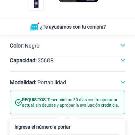
¿Te ayudamos con tu compra?
Color:
Negro
Capacidad:
256GB
256GB
Modalidad:
Portabilidad
REQUISITOS:
Tener mínimo 30 días con tu operador
Línea Nueva
Portabilidad
actual, sin deudas y aprobar la evaluación crediticia.
Renovación
Celular liberado
Ingresa el número a portar