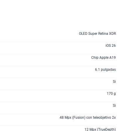
160GB
en alta velocidad
S/
109.90
175GB
en alta velocidad
S/
159.90
OLED Super Retina XDR
iOS 26
185GB
en alta velocidad
S/
189.90
Chip Apple A19
6.1 pulgadas
200GB
en alta velocidad
S/
289.90
Si
170 g
lanes
Si
48 Mpx (Fusion) con teleobjetivo 2x
12 Mpx (TrueDepth)