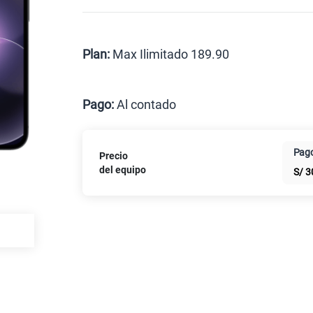
Celular liberado
Postpago
Prepago
Plan:
Max Ilimitado 189.90
Max
Pago:
Al contado
Al contado
Cuotas Cl
Pago
Precio
Paga solo
del equipo
S/
3
Paga solo
Paga solo