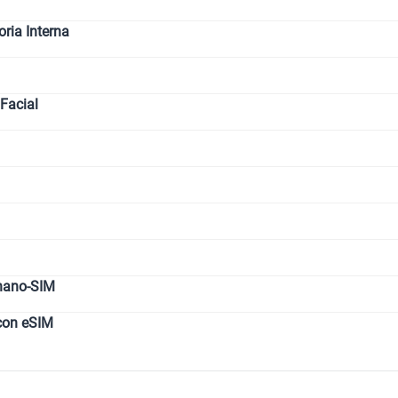
ia Interna
Facial
nano-SIM
con eSIM