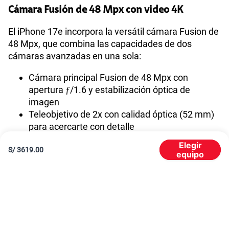
Cámara Fusión de 48 Mpx con video 4K
El iPhone 17e incorpora la versátil cámara Fusion de
48 Mpx, que combina las capacidades de dos
cámaras avanzadas en una sola:
Cámara principal Fusion de 48 Mpx con
apertura ƒ/1.6 y estabilización óptica de
imagen
Teleobjetivo de 2x con calidad óptica (52 mm)
para acercarte con detalle
Zoom digital de hasta 10x
Elegir
Grabación de video 4K Dolby Vision a hasta 60
S/
3619.00
equipo
fps
Cámara frontal TrueDepth de 12 Mpx con
grabación 4K
Además, incorpora los retratos de última generación
con Control de Enfoque y Profundidad, el Modo