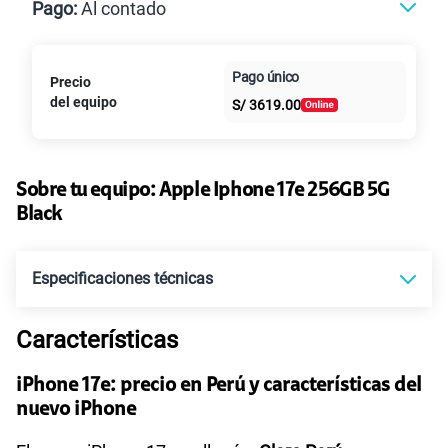
Max Ilimitado
Pago:
Al contado
Paga en
Pago único
Precio
25GB
en alta velocidad
Al contado
Cuotas Claro
cuotas sin
S/
29.90
del equipo
S/
3619.00
Paga solo
intereses
45GB
en alta velocidad
S/
49.90
Sobre tu equipo:
Apple
Iphone 17e 256GB 5G
Paga solo
Black
Ver más planes
Especificaciones técnicas
Características
Tecnología de Pantalla
OLED Super Retina XDR
iPhone 17e: precio en Perú y características del
nuevo iPhone
Sistema operativo
iOS 26