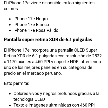
Principal
2x
El iPhone 17e viene disponible en los siguientes
colores:
iPhone 17e Negro
Cámara de fotos Frontal
12 Mpx (TrueDepth)
iPhone 17e Blanco
iPhone 17e Rosa Pálido
Capacidad Memoria Interna
256 GB | 512 GB
Pantalla super retina XDR de 6.1 pulgadas
El iPhone 17e incorpora una pantalla OLED Super
Retina XDR de 6.1 pulgadas con resolución de 2532
GPS
Si
x 1170 pixeles a 460 PPI y soporte HDR, ofreciendo
uno de los mejores paneles en su categoría de
precio en el mercado peruano.
Reconocimiento Facial
Si
Esto permite:
Colores vivos y negros profundos gracias a la
Lector de Huella
Si
tecnología OLED
Texto e imágenes ultra nítidas con 460 PPI