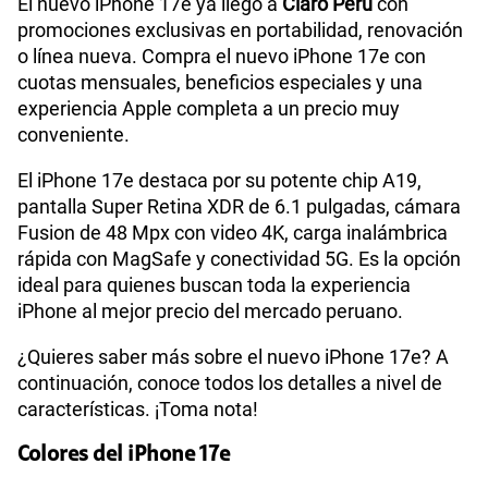
El nuevo iPhone 17e ya llegó a
Claro Perú
con
promociones exclusivas en portabilidad, renovación
o línea nueva. Compra el nuevo iPhone 17e con
Procesador
Chip Apple A19
cuotas mensuales, beneficios especiales y una
experiencia Apple completa a un precio muy
conveniente.
Tamaño de Pantalla
6.1 pulgadas
El iPhone 17e destaca por su potente chip A19,
pantalla Super Retina XDR de 6.1 pulgadas, cámara
WiFI
Si
Fusion de 48 Mpx con video 4K, carga inalámbrica
rápida con MagSafe y conectividad 5G. Es la opción
ideal para quienes buscan toda la experiencia
Peso
170 g
iPhone al mejor precio del mercado peruano.
¿Quieres saber más sobre el nuevo iPhone 17e? A
continuación, conoce todos los detalles a nivel de
Bluetooth
Si
características. ¡Toma nota!
Colores del iPhone 17e
48 Mpx (Fusion) con teleobjetivo
Cámara de fotos