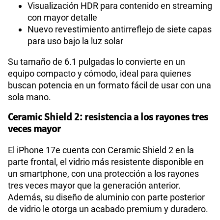
Visualización HDR para contenido en streaming
Dimensión
146.7 × 71.5 × 7.8 mm
con mayor detalle
Nuevo revestimiento antirreflejo de siete capas
para uso bajo la luz solar
VoLTE
Si
Su tamaño de 6.1 pulgadas lo convierte en un
equipo compacto y cómodo, ideal para quienes
buscan potencia en un formato fácil de usar con una
VoWiFi
Si
sola mano.
Ceramic Shield 2: resistencia a los rayones tres
Compatibilidad nano-SIM
Sí
veces mayor
El iPhone 17e cuenta con Ceramic Shield 2 en la
parte frontal, el vidrio más resistente disponible en
Compatibilidad con eSIM
Sí
un smartphone, con una protección a los rayones
tres veces mayor que la generación anterior.
Además, su diseño de aluminio con parte posterior
de vidrio le otorga un acabado premium y duradero.