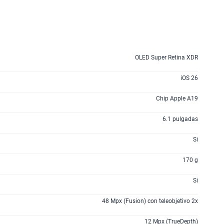
OLED Super Retina XDR
iOS 26
Chip Apple A19
6.1 pulgadas
Si
170 g
Si
48 Mpx (Fusion) con teleobjetivo 2x
12 Mpx (TrueDepth)