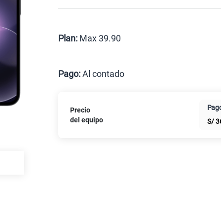
Celular liberado
Postpago
Prepago
Plan:
Max 39.90
Max
Pago:
Al contado
Al contado
Cuotas Cl
Pago
Precio
Paga solo
del equipo
S/
3
Paga solo
Ver más pl