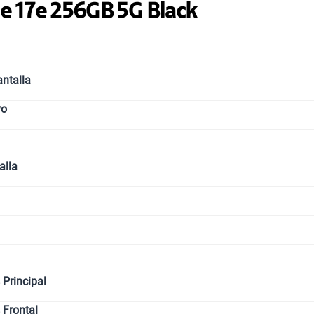
e 17e 256GB 5G Black
ntalla
vo
alla
Principal
 Frontal