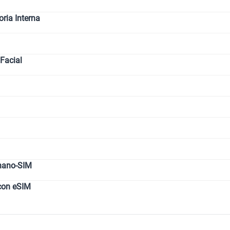
ia Interna
Facial
nano-SIM
con eSIM