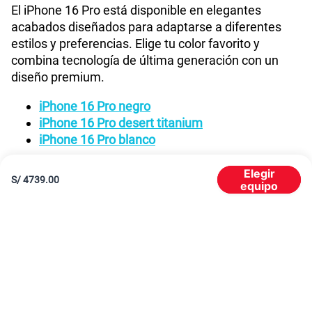
El iPhone 16 Pro está disponible en elegantes
acabados diseñados para adaptarse a diferentes
estilos y preferencias. Elige tu color favorito y
combina tecnología de última generación con un
diseño premium.
iPhone 16 Pro negro
iPhone 16 Pro desert titanium
iPhone 16 Pro blanco
¡No te pierdas en elegir el tuyo! Adquierelo ahora
Elegir
S/
4739.00
antes que se acabe el stock. A continuación te
equipo
detallamos sus características más sobresalientes.
Diseño más reforzado y con certificación IP68
El diseño de titanio en colores vibrantes y su
Ceramic Shield aseguran durabilidad sin sacrificar
elegancia. Este dispositivo es resistente al agua y al
polvo con clasificación certificada IP68, lo que lo