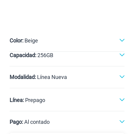
Color:
Beige
Capacidad:
256GB
256GB
Modalidad:
Línea Nueva
Línea Nueva
Portabilidad
Línea:
Prepago
Renovación
Celular liberado
Postpago
Prepago
Pago:
Al contado