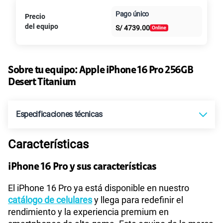
Paga en
Pago único
Precio
Al contado
Cuotas Claro
cuotas sin
del equipo
S/
4739.00
intereses
Sobre tu equipo:
Apple
iPhone 16 Pro 256GB
Desert Titanium
Especificaciones técnicas
Características
Compatibilidad nano-SIM
Sí
iPhone 16 Pro y sus características
Compatibilidad con eSIM
Sí
El iPhone 16 Pro ya está disponible en nuestro
catálogo de celulares
y llega para redefinir el
rendimiento y la experiencia premium en