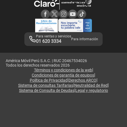
Consulta de reclamos
Consulta de IMEI
Adquirientes iPhone 6, 6S y SE
Hablando Claro
Mensaje de Seguridad
Samsung S25 Ultra
Consideraciones
Términos y Condiciones de Tienda Claro
Libro de Reclamaciones
Legales de marketplace
Para ventas y servicios
Para información
01 620 3334
América Móvil Perú S.A.C. | RUC 20467534026
Todos los derechos reservados 2026
|
Términos y condiciones de la web
|
Condiciones de garantía de equipos
|
|
Política de Privacidad
Derechos ARCO
|
|
Sistema de consultas Tarifarias
Neutralidad de Red
|
Sistema de Consulta de Deudas
Legal y regulatorio