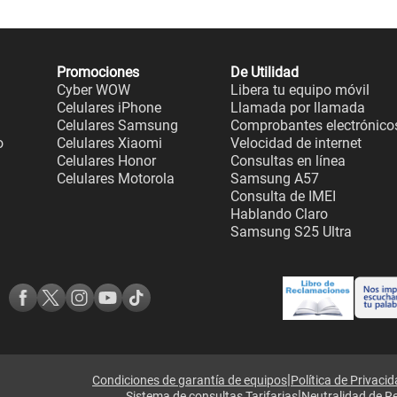
Promociones
De Utilidad
Cyber WOW
Libera tu equipo móvil
Celulares iPhone
Llamada por llamada
Celulares Samsung
Comprobantes electrónico
o
Celulares Xiaomi
Velocidad de internet
Celulares Honor
Consultas en línea
Celulares Motorola
Samsung A57
Consulta de IMEI
Hablando Claro
Samsung S25 Ultra
|
Condiciones de garantía de equipos
Política de Privaci
|
Sistema de consultas Tarifarias
Neutralidad de R