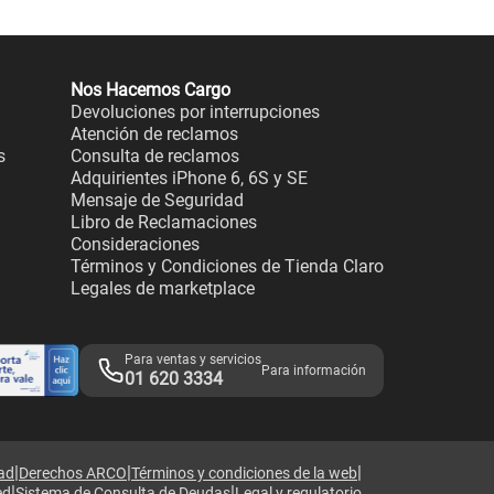
Nos Hacemos Cargo
Devoluciones por interrupciones
Atención de reclamos
s
Consulta de reclamos
Adquirientes iPhone 6, 6S y SE
Mensaje de Seguridad
Libro de Reclamaciones
Consideraciones
Términos y Condiciones de Tienda Claro
Legales de marketplace
Para ventas y servicios
Para información
01 620 3334
|
|
|
dad
Derechos ARCO
Términos y condiciones de la web
|
|
ed
Sistema de Consulta de Deudas
Legal y regulatorio