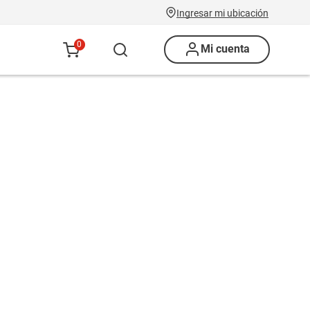
Ingresar mi ubicación
0
Mi cuenta