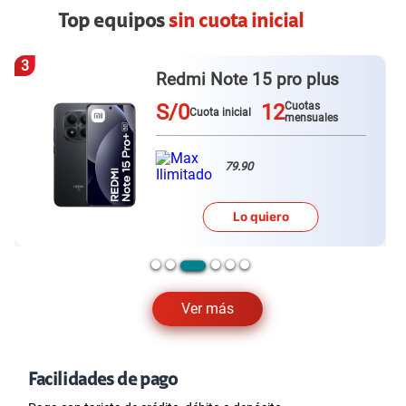
Top equipos
sin cuota inicial
4
o plus
Redmi Note 15
S/0
12
Cuotas
Cuotas
Cuota inicial
mensuales
mensual
79.90
Lo quiero
Ver más
Facilidades de pago