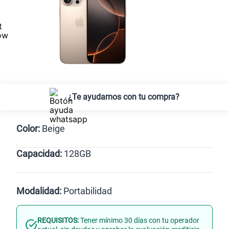
¿Te ayudamos con tu compra?
Color:
Beige
Capacidad:
128GB
128GB
Modalidad:
Portabilidad
REQUISITOS:
Tener mínimo 30 días con tu operador
Línea Nueva
Portabilidad