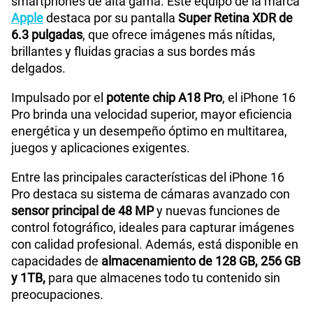
smartphones de alta gama. Este equipo de la marca
Paga solo
Apple
destaca por su pantalla
Super Retina XDR de
6.3 pulgadas
, que ofrece imágenes más nítidas,
175GB
en alta velocidad
brillantes y fluidas gracias a sus bordes más
S/
159.90
delgados.
Impulsado por el
potente chip A18 Pro
, el iPhone 16
Paga solo
Pro brinda una velocidad superior, mayor eficiencia
energética y un desempeño óptimo en multitarea,
185GB
en alta velocidad
juegos y aplicaciones exigentes.
S/
189.90
Entre las principales características del iPhone 16
Pro destaca su sistema de cámaras avanzado con
Paga solo
sensor principal de 48 MP
y nuevas funciones de
control fotográfico, ideales para capturar imágenes
200GB
en alta velocidad
con calidad profesional. Además, está disponible en
S/
289.90
capacidades de
almacenamiento de 128 GB, 256 GB
y 1TB,
para que almacenes todo tu contenido sin
Paga solo
preocupaciones.