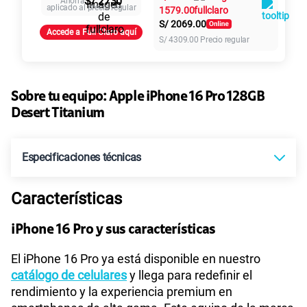
S/ 2730
Ahorra
aplicado al precio regular
1579.00
S/
2069.00
Paga solo
Accede a Full Claro aquí
S/
4309.00
Precio regular
155 GB
en alta velocidad
S/
95.90
Sobre tu equipo:
Apple
iPhone 16 Pro 128GB
Desert Titanium
Paga solo
Especificaciones técnicas
110GB
en alta velocidad
S/
69.90
Características
Compatibilidad nano-SIM
Sí
Paga solo
iPhone 16 Pro y sus características
Compatibilidad con eSIM
Sí
160GB
en alta velocidad
El iPhone 16 Pro ya está disponible en nuestro
S/
109.90
catálogo de celulares
y llega para redefinir el
rendimiento y la experiencia premium en