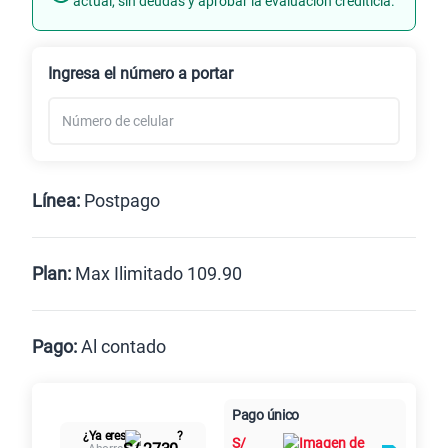
actual, sin deudas y aprobar la evaluación crediticia.
Renovación
Celular liberado
Ingresa el número a portar
Línea:
Postpago
Postpago
Prepago
Plan:
Max Ilimitado 109.90
Max
Max Ilimitado
Pago:
Al contado
Paga en
125GB
en alta velocidad
Pago único
Al contado
Cuotas Claro
cuotas sin
S/
79.90
¿Ya eres
?
S/
intereses