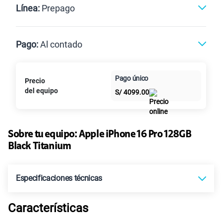
Línea:
Prepago
Postpago
Prepago
Pago:
Al contado
Paga en
Pago único
Precio
Al contado
Cuotas Claro
cuotas sin
del equipo
S/
4099.00
intereses
Sobre tu equipo:
Apple
iPhone 16 Pro 128GB
Black Titanium
Especificaciones técnicas
Características
Compatibilidad nano-SIM
Sí