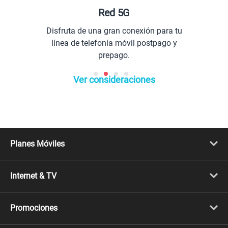
Red 5G
Disfruta de una gran conexión para tu
línea de telefonía móvil postpago y
prepago.
Ver consideraciones
Planes Móviles
Portabilidad
Línea Nueva
Internet & TV
Línea Adicional
Planes ilimitados
Internet Fibra Óptica
Prepago Chévere
Internet + TV
Migración
Promociones
Mejora tu plan
Conviértete en Full Claro