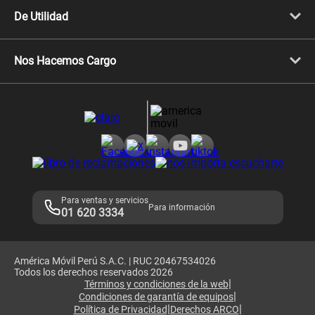
Cyber WOW
Celulares iPhone
De Utilidad
Celulares Samsung
Celulares Xiaomi
Libera tu equipo móvil
Celulares Honor
Llamada por llamada
Celulares Motorola
Nos Hacemos Cargo
Comprobantes electrónicos
Velocidad de internet
Devoluciones por interrupciones
Consultas en línea
Atención de reclamos
Samsung A57
Consulta de reclamos
Consulta de IMEI
Adquirientes iPhone 6, 6S y SE
Hablando Claro
Mensaje de Seguridad
Samsung S25 Ultra
Consideraciones
Términos y Condiciones de Tienda Claro
Libro de Reclamaciones
Legales de marketplace
Para ventas y servicios
Para información
01 620 3334
América Móvil Perú S.A.C. | RUC 20467534026
Todos los derechos reservados 2026
|
Términos y condiciones de la web
|
Condiciones de garantía de equipos
|
|
Política de Privacidad
Derechos ARCO