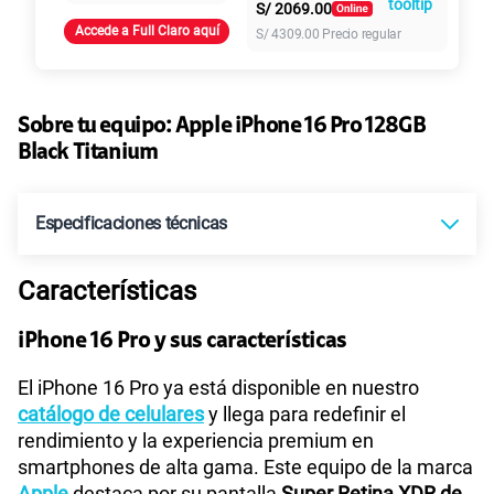
S/
2069.00
Accede a Full Claro aquí
S/
4309.00
Precio regular
155 GB
en alta velocidad
S/
95.90
Paga solo
Sobre tu equipo:
Apple
iPhone 16 Pro 128GB
Ver más planes
Black Titanium
Especificaciones técnicas
Características
Compatibilidad nano-SIM
Sí
iPhone 16 Pro y sus características
Compatibilidad con eSIM
Sí
El iPhone 16 Pro ya está disponible en nuestro
catálogo de celulares
y llega para redefinir el
rendimiento y la experiencia premium en
smartphones de alta gama. Este equipo de la marca
Apple
destaca por su pantalla
Super Retina XDR de