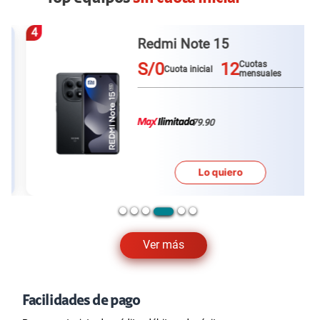
4
Redmi Note 15
S/0
12
Cuotas
Cuota inicial
mensuales
79.90
Lo quiero
Ver más
Facilidades de pago