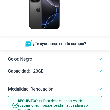
¿Te ayudamos con tu compra?
Color:
Negro
Capacidad:
128GB
128GB
Modalidad:
Renovación
REQUISITOS:
Tu línea debe estar activa, sin
Línea Nueva
Portabilidad
suspensiones ni pagos pendientes de planes o
equipos.