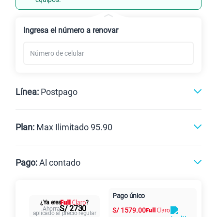
Renovación
Celular liberado
Ingresa el número a renovar
Línea:
Postpago
Postpago
Prepago
Plan:
Max Ilimitado 95.90
Max
Max Ilimitado
Pago:
Al contado
Paga en
125GB
en alta velocidad
Pago único
Al contado
Cuotas Claro
cuotas sin
¿Ya eres
?
S/
79.90
Paga solo
S/ 2730
Ahorra
S/
1579.00
intereses
aplicado al precio regular