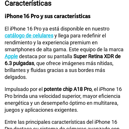
Características
Compatibilidad nano-SIM
Sí
iPhone 16 Pro y sus características
Compatibilidad con eSIM
Sí
El iPhone 16 Pro ya está disponible en nuestro
catálogo de celulares
y llega para redefinir el
rendimiento y la experiencia premium en
smartphones de alta gama. Este equipo de la marca
Apple
destaca por su pantalla
Super Retina XDR de
6.3 pulgadas
, que ofrece imágenes más nítidas,
brillantes y fluidas gracias a sus bordes más
delgados.
Impulsado por el
potente chip A18 Pro
, el iPhone 16
Pro brinda una velocidad superior, mayor eficiencia
energética y un desempeño óptimo en multitarea,
juegos y aplicaciones exigentes.
Entre las principales características del iPhone 16
Pro destaca su sistema de cámaras avanzado con