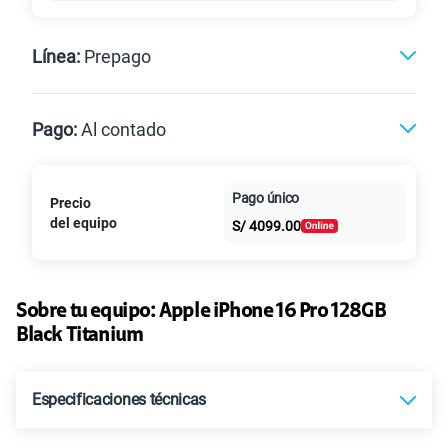
Línea:
Prepago
Postpago
Prepago
Pago:
Al contado
Paga en
Pago único
Precio
Al contado
Cuotas Claro
cuotas sin
del equipo
S/
4099.00
intereses
Sobre tu equipo:
Apple
iPhone 16 Pro 128GB
Black Titanium
Especificaciones técnicas