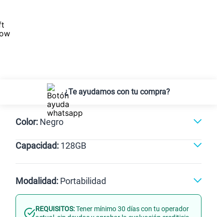
¿Te ayudamos con tu compra?
Color:
Negro
Capacidad:
128GB
128GB
Modalidad:
Portabilidad
REQUISITOS:
Tener mínimo 30 días con tu operador
Línea Nueva
Portabilidad