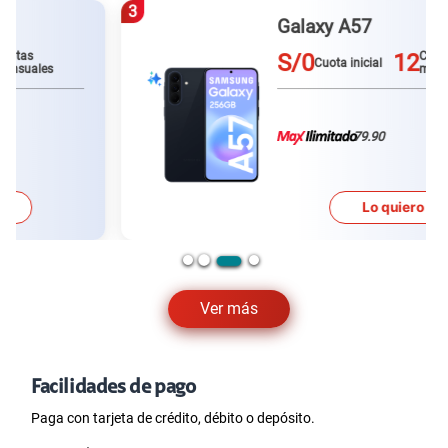
3
Galaxy A57
S/0
12
Cuotas
Cuota inicial
mensuales
79.90
Lo quiero
Ver más
Facilidades de pago
Paga con tarjeta de crédito, débito o depósito.