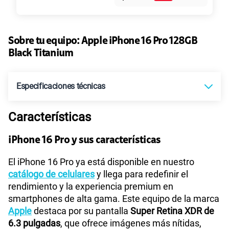
45GB
en alta velocidad
S/
49.90
Paga solo
Sobre tu equipo:
Apple
iPhone 16 Pro 128GB
Black Titanium
Ver más planes
Especificaciones técnicas
Características
Compatibilidad nano-SIM
Sí
iPhone 16 Pro y sus características
Compatibilidad con eSIM
Sí
El iPhone 16 Pro ya está disponible en nuestro
catálogo de celulares
y llega para redefinir el
rendimiento y la experiencia premium en
smartphones de alta gama. Este equipo de la marca
Apple
destaca por su pantalla
Super Retina XDR de
6.3 pulgadas
, que ofrece imágenes más nítidas,