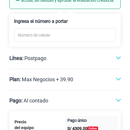
actual, sin deudas y aprobar la evaluación crediticia.
Renovación
Ingresa el número a portar
Línea:
Postpago
Postpago
Plan:
Max Negocios + 39.90
Max
Max Ilimitado
Pago:
Al contado
Paga en
Pago único
Precio
10GB
en alta velocidad
Al contado
Cuotas Claro
cuotas sin
S/
29.90
del equipo
Paga solo
S/
4309.00
intereses