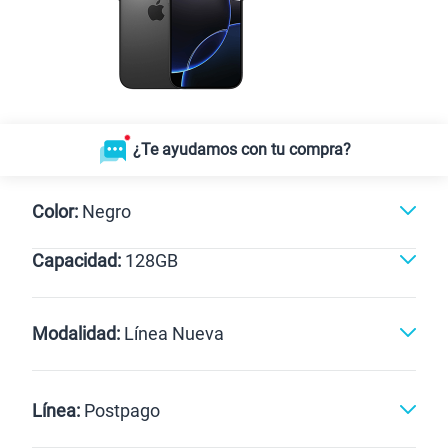
¿Te ayudamos con tu compra?
Color:
Negro
Capacidad:
128GB
GB
1TB
256GB
1TB
128GB
128GB
Modalidad:
Línea Nueva
Línea Nueva
Portabilidad
Línea:
Postpago