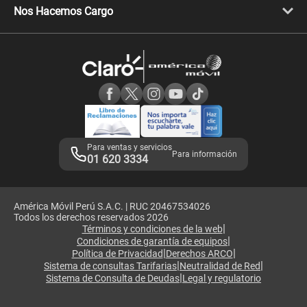
Llamada por llamada
Celulares Motorola
Nos Hacemos Cargo
Comprobantes electrónicos
Velocidad de internet
Devoluciones por interrupciones
Consultas en línea
Atención de reclamos
Samsung A57
Consulta de reclamos
Consulta de IMEI
Adquirientes iPhone 6, 6S y SE
Hablando Claro
Mensaje de Seguridad
Samsung S25 Ultra
Consideraciones
Términos y Condiciones de Tienda Claro
Libro de Reclamaciones
Legales de marketplace
Para ventas y servicios
Para información
01 620 3334
América Móvil Perú S.A.C. | RUC 20467534026
Todos los derechos reservados 2026
|
Términos y condiciones de la web
|
Condiciones de garantía de equipos
|
|
Política de Privacidad
Derechos ARCO
|
|
Sistema de consultas Tarifarias
Neutralidad de Red
|
Sistema de Consulta de Deudas
Legal y regulatorio