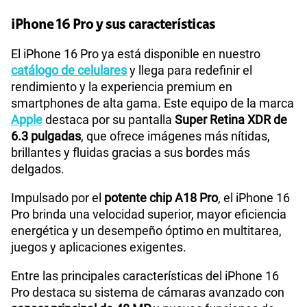
iPhone 16 Pro y sus características
175GB
en alta velocidad
S/
159.90
Compatibilidad con eSIM
Sí
Paga solo
El iPhone 16 Pro ya está disponible en nuestro
catálogo de celulares
y llega para redefinir el
rendimiento y la experiencia premium en
185GB
en alta velocidad
S/
189.90
smartphones de alta gama. Este equipo de la marca
Paga solo
Apple
destaca por su pantalla
Super Retina XDR de
6.3 pulgadas
, que ofrece imágenes más nítidas,
200GB
en alta velocidad
brillantes y fluidas gracias a sus bordes más
S/
289.90
Paga solo
delgados.
Impulsado por el
potente chip A18 Pro
, el iPhone 16
Ver menos planes
Pro brinda una velocidad superior, mayor eficiencia
energética y un desempeño óptimo en multitarea,
juegos y aplicaciones exigentes.
Entre las principales características del iPhone 16
Pro destaca su sistema de cámaras avanzado con