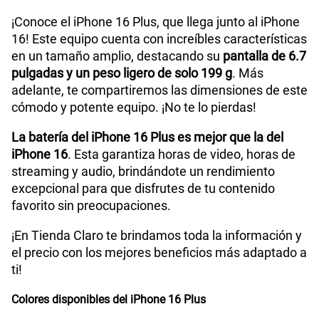
WiFI
Wi‑Fi 7 (802.11be) con MIMO 2x2
¡Conoce el iPhone 16 Plus, que llega junto al iPhone
16! Este equipo cuenta con increíbles características
en un tamaño amplio, destacando su
pantalla de 6.7
Peso
199 g
pulgadas y un peso ligero de solo 199 g
. Más
adelante, te compartiremos las dimensiones de este
cómodo y potente equipo. ¡No te lo pierdas!
Bluetooth
Bluetooth 5.3
La batería del iPhone 16 Plus es mejor que la del
iPhone 16
. Esta garantiza horas de video, horas de
streaming y audio, brindándote un rendimiento
Cámara de fotos Principal
Fusion de 48 MP
excepcional para que disfrutes de tu contenido
favorito sin preocupaciones.
Grabadora de Voz
Si
¡En Tienda Claro te brindamos toda la información y
el precio con los mejores beneficios más adaptado a
ti!
Batería de iones de litio recargable
Tipo de
Batería
Colores disponibles del iPhone 16 Plus
integrada