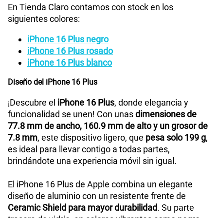
En Tienda Claro contamos con stock en los
siguientes colores:
GPS
Si
iPhone 16 Plus negro
iPhone 16 Plus rosado
Reconocimiento Facial
Face ID
iPhone 16 Plus blanco
Diseño del iPhone 16 Plus
iPhone con iOS 18 | Cable de carga USB-C (1
Que viene en
¡Descubre el
iPhone 16 Plus
, donde elegancia y
la caja
m) | Documentación
funcionalidad se unen! Con unas
dimensiones de
77.8 mm de ancho, 160.9 mm de alto y un grosor de
7.8 mm
, este dispositivo ligero, que
pesa solo 199 g
,
Dimensión
160.9 mm x 77.8 mm x 7.8 mm
es ideal para llevar contigo a todas partes,
brindándote una experiencia móvil sin igual.
VoLTE
Si
El iPhone 16 Plus de Apple combina un elegante
diseño de aluminio con un resistente frente de
Ceramic Shield para mayor durabilidad
. Su parte