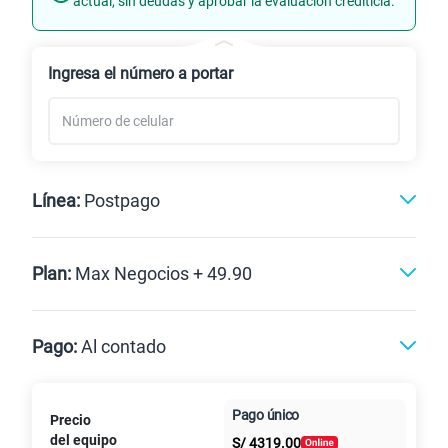
actual, sin deudas y aprobar la evaluación crediticia.
Renovación
Ingresa el número a portar
Línea:
Postpago
Postpago
Plan:
Max Negocios + 49.90
Max
Max Ilimitado
Pago:
Al contado
Paga en
Pago único
Precio
10GB
en alta velocidad
Al contado
Cuotas Claro
cuotas sin
S/
29.90
del equipo
Paga solo
S/
4319.00
intereses