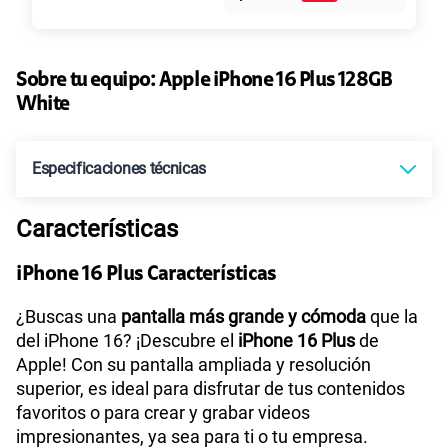
45GB
en alta velocidad
S/
49.90
Paga solo
Sobre tu equipo:
Apple
iPhone 16 Plus 128GB
White
Ver más planes
Especificaciones técnicas
Características
Tecnología de Pantalla
Super Retina XDR
iPhone 16 Plus Características
Sistema operativo
iOS 18
¿Buscas una
pantalla más grande y cómoda
que la
del iPhone 16? ¡Descubre el
iPhone 16 Plus
de
Apple! Con su pantalla ampliada y resolución
superior, es ideal para disfrutar de tus contenidos
Tamaño de Pantalla
6.7 pulgadas
favoritos o para crear y grabar videos
impresionantes, ya sea para ti o tu empresa.