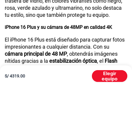
trasera de vidrio, en colores vibrantes como negro,
rosa, verde azulado y ultramarino, no solo destaca
tu estilo, sino que también protege tu equipo.
iPhone 16 Plus y su cámara de 48MP en calidad 4K
El iPhone 16 Plus está diseñado para capturar fotos
impresionantes a cualquier distancia. Con su
cámara principal de 48 MP
, obtendrás imágenes
nítidas gracias a la
estabilización óptica
, el
Flash
True Tone
y el
HDR inteligente
.
Elegir
S/
4319.00
equipo
Con una
cámara principal de 48MP
. También cuenta
con un
teleobjetivo de 2x
y un
ultra gran angular de
12 MP
que ofrece un amplio
ángulo de visión de 120
grados
.
Todos los lentes tienen tecnología Focus Pixels para
un enfoque más preciso. Además, ofrece un
zoom
óptico de 2x
, con
opciones de 4x
y un
zoom digital