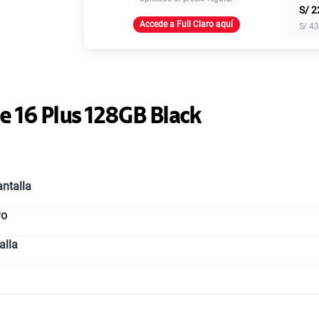
S/
2
Accede a Full Claro aquí
S/
43
Paga solo
Ver más pl
e 16 Plus 128GB Black
ntalla
vo
alla