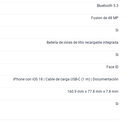
Bluetooth 5.3
Fusion de 48 MP
Si
Batería de iones de litio recargable integrada
Si
Face ID
iPhone con iOS 18 | Cable de carga USB-C (1 m) | Documentación
160.9 mm x 77.8 mm x 7.8 mm
Si