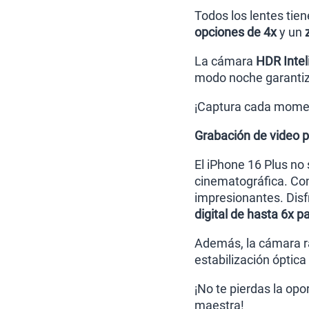
Todos los lentes tie
opciones de 4x
y un
z
La cámara
HDR Intel
modo noche garantiza
¡Captura cada momen
Grabación de video p
El iPhone 16 Plus no
cinematográfica. Co
impresionantes. Disf
digital de hasta 6x p
Además, la cámara rá
estabilización óptic
¡No te pierdas la op
maestra!