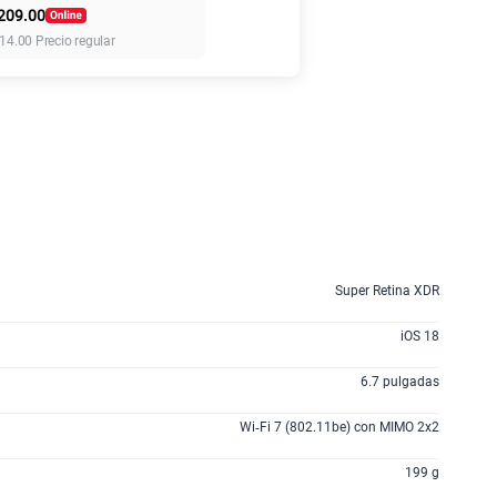
209.00
155 GB
en alta velocidad
14.00
Precio regular
S/
95.90
anes
Super Retina XDR
iOS 18
6.7 pulgadas
Wi‑Fi 7 (802.11be) con MIMO 2x2
199 g