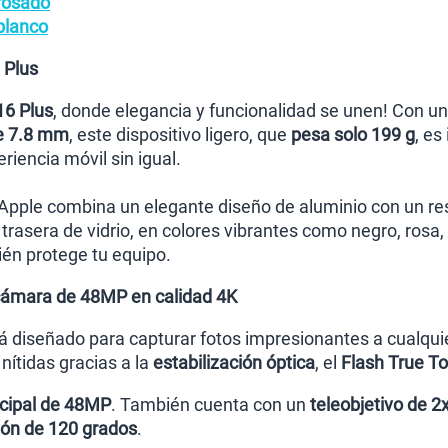
rosado
blanco
 Plus
16 Plus
, donde elegancia y funcionalidad se unen! Con u
de 7.8 mm
, este dispositivo ligero, que
pesa solo 199 g
, es
iencia móvil sin igual.
 Apple combina un elegante diseño de aluminio con un re
 trasera de vidrio, en colores vibrantes como negro, rosa
ién protege tu equipo.
 cámara de 48MP en calidad 4K
tá diseñado para capturar fotos impresionantes a cualqui
ítidas gracias a la
estabilización óptica
, el
Flash True T
cipal de 48MP
. También cuenta con un
teleobjetivo de 2
ión de 120 grados
.