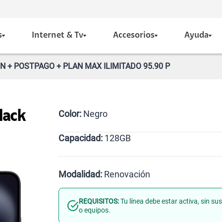
s
Internet & Tv
Accesorios
Ayuda
N + POSTPAGO + PLAN MAX ILIMITADO 95.90 P
Color:
Negro
lack
Capacidad:
128GB
128GB
Modalidad:
Renovación
REQUISITOS:
Tu línea debe estar activa, sin s
Línea Nueva
Portabilidad
o equipos.