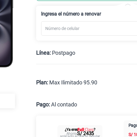
Celular liberado
Ingresa el número a renovar
Línea:
Postpago
Postpago
Prepago
Plan:
Max Ilimitado 95.90
Max
Pago:
Al contado
Al contado
Cuotas Cl
Pago
¿Ya eres
?
Paga solo
S/ 2435
Ahorra
S/
1
aplicado al precio regular