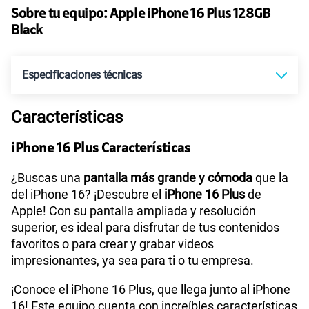
Sobre tu equipo:
Apple
iPhone 16 Plus 128GB
Ver más planes
Black
Especificaciones técnicas
Características
Tecnología de Pantalla
Super Retina XDR
iPhone 16 Plus Características
Sistema operativo
iOS 18
¿Buscas una
pantalla más grande y cómoda
que la
del iPhone 16? ¡Descubre el
iPhone 16 Plus
de
Apple! Con su pantalla ampliada y resolución
superior, es ideal para disfrutar de tus contenidos
Tamaño de Pantalla
6.7 pulgadas
favoritos o para crear y grabar videos
impresionantes, ya sea para ti o tu empresa.
WiFI
Wi‑Fi 7 (802.11be) con MIMO 2x2
¡Conoce el iPhone 16 Plus, que llega junto al iPhone
16! Este equipo cuenta con increíbles características