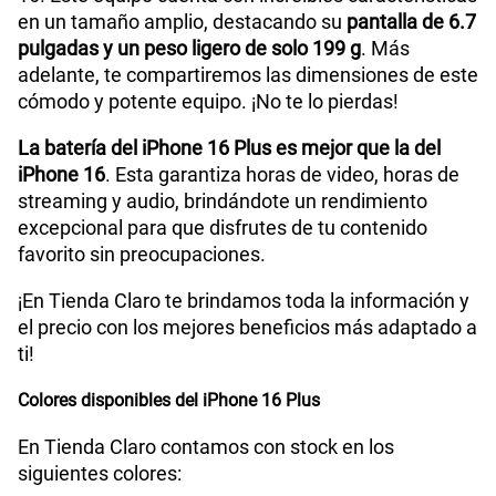
en un tamaño amplio, destacando su
pantalla de 6.7
Peso
199 g
pulgadas y un peso ligero de solo 199 g
. Más
adelante, te compartiremos las dimensiones de este
cómodo y potente equipo. ¡No te lo pierdas!
Bluetooth
Bluetooth 5.3
La batería del iPhone 16 Plus es mejor que la del
iPhone 16
. Esta garantiza horas de video, horas de
streaming y audio, brindándote un rendimiento
Cámara de fotos Principal
Fusion de 48 MP
excepcional para que disfrutes de tu contenido
favorito sin preocupaciones.
Grabadora de Voz
Si
¡En Tienda Claro te brindamos toda la información y
el precio con los mejores beneficios más adaptado a
ti!
Batería de iones de litio recargable
Tipo de
Batería
Colores disponibles del iPhone 16 Plus
integrada
En Tienda Claro contamos con stock en los
siguientes colores:
GPS
Si