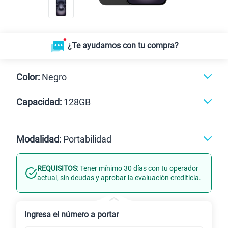
¿Te ayudamos con tu compra?
Color:
Negro
Capacidad:
128GB
128GB
Modalidad:
Portabilidad
REQUISITOS:
Tener mínimo 30 días con tu operador
Línea Nueva
Portabilidad
actual, sin deudas y aprobar la evaluación crediticia.
Renovación
Celular liberado
Ingresa el número a portar