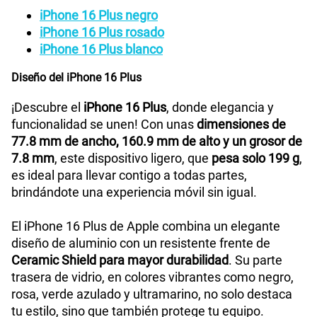
iPhone 16 Plus negro
iPhone 16 Plus rosado
Reconocimiento Facial
Face ID
iPhone 16 Plus blanco
Diseño del iPhone 16 Plus
iPhone con iOS 18 | Cable de carga USB-C (1
Que viene en
¡Descubre el
iPhone 16 Plus
, donde elegancia y
la caja
m) | Documentación
funcionalidad se unen! Con unas
dimensiones de
77.8 mm de ancho, 160.9 mm de alto y un grosor de
7.8 mm
, este dispositivo ligero, que
pesa solo 199 g
,
Dimensión
160.9 mm x 77.8 mm x 7.8 mm
es ideal para llevar contigo a todas partes,
brindándote una experiencia móvil sin igual.
VoLTE
Si
El iPhone 16 Plus de Apple combina un elegante
diseño de aluminio con un resistente frente de
Ceramic Shield para mayor durabilidad
. Su parte
trasera de vidrio, en colores vibrantes como negro,
rosa, verde azulado y ultramarino, no solo destaca
tu estilo, sino que también protege tu equipo.